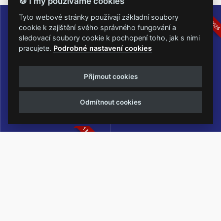
🍪 I my používáme cookies
16.-19.07.2026
05.-07.06.202
Tyto webové stránky používají základní soubory
cookie k zajištění svého správného fungování a
sledovací soubory cookie k pochopení toho, jak s nimi
pracujete.
Podrobné nastavení cookies
Masters of Rock
Metalfest Open Air
Přijmout cookies
NEJVĚTŠÍ ROCKMETALOVÁ
FESTIVAL V PŘEKRÁSNÉM
UDÁLOST V ČESKÉ REPUBLICE
PROSTŘEDÍ AMFITEÁTRU
Odmítnout cookies
LOCHOTÍN
13.-15.08.2026
Rock Castle
Zimní Masters of Rock
ZIMNÍ MUTACE NEJVĚTŠÍHO
METALOVÉHO FESTIVALU V ČESKÉ