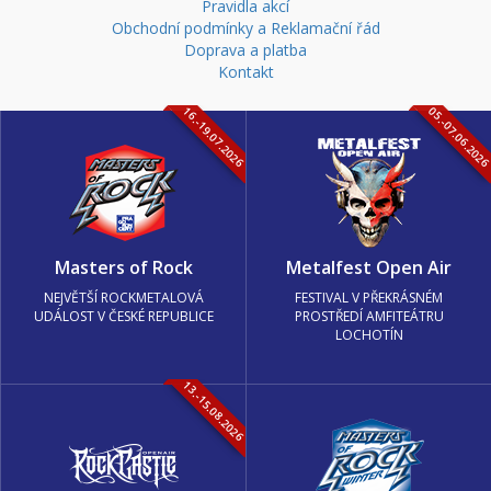
Pravidla akcí
Obchodní podmínky a Reklamační řád
Doprava a platba
Kontakt
16.-19.07.2026
05.-07.06.202
Masters of Rock
Metalfest Open Air
NEJVĚTŠÍ ROCKMETALOVÁ
FESTIVAL V PŘEKRÁSNÉM
UDÁLOST V ČESKÉ REPUBLICE
PROSTŘEDÍ AMFITEÁTRU
LOCHOTÍN
13.-15.08.2026