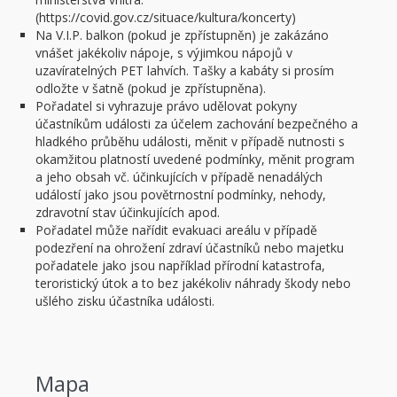
(https://covid.gov.cz/situace/kultura/koncerty)
Na V.I.P. balkon (pokud je zpřístupněn) je zakázáno
vnášet jakékoliv nápoje, s výjimkou nápojů v
uzavíratelných PET lahvích. Tašky a kabáty si prosím
odložte v šatně (pokud je zpřístupněna).
Pořadatel si vyhrazuje právo udělovat pokyny
účastníkům události za účelem zachování bezpečného a
hladkého průběhu události, měnit v případě nutnosti s
okamžitou platností uvedené podmínky, měnit program
a jeho obsah vč. účinkujících v případě nenadálých
událostí jako jsou povětrnostní podmínky, nehody,
zdravotní stav účinkujících apod.
Pořadatel může nařídit evakuaci areálu v případě
podezření na ohrožení zdraví účastníků nebo majetku
pořadatele jako jsou například přírodní katastrofa,
teroristický útok a to bez jakékoliv náhrady škody nebo
ušlého zisku účastníka události.
Mapa