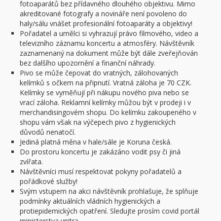
fotoaparátů bez přídavného dlouhého objektivu. Mimo
akreditované fotografy a novináře není povoleno do
haly/sálu vnášet profesionální fotoaparáty a objektivy!
Pořadatel a umělci si vyhrazují právo filmového, video a
televizního záznamu koncertu a atmosféry. Návštěvník
zaznamenaný na dokument může být dále zveřejňován
bez dalšího upozornění a finanční náhrady.
Pivo se může čepovat do vratných, zálohovaných
kelímků s očkem na připnutí. Vratná záloha je 70 CZK.
Kelímky se vyměňují při nákupu nového piva nebo se
vrací záloha. Reklamní kelímky můžou být v prodeji i v
merchandisingovém shopu. Do kelímku zakoupeného v
shopu vám však na výčepech pivo z hygienických
důvodů nenatočí.
Jediná platná měna v hale/sále je Koruna česká.
Do prostoru koncertu je zakázáno vodit psy či jiná
zvířata.
Návštěvníci musí respektovat pokyny pořadatelů a
pořádkové služby!
Svým vstupem na akci návštěvník prohlašuje, že splňuje
podmínky aktuálních vládních hygienických a
protiepidemických opatření. Sledujte prosím covid portál
ministerstva vnitra.