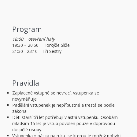
Program
18:00 otevření haly
19:30 – 20:50 Horkýže Slíže
21:30 - 23:10 Tři Sestry
Pravidla
Zaplacené vstupné se nevrací, vstupenka se
nevyměňuje!
Padělání vstupenek je nepřípustné a trestá se podle
zákona!
Děti starší tří let potřebují vlastní vstupenku. Osobám
mladším 15 let je vstup povolen pouze v doprovodu
dospělé osoby.
Vstupenka = páska na ruku, se kterou je možný pohyb i