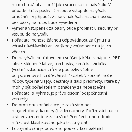
mimo halu/sál a slouží jako vrácenka do haly/sálu. V
případě ztráty pásky již nebude vstup do haly/sálu
umožněn. V případě, že se v hale/sále nachází osoba
bez pásky na ruce, bude vyvedena!
Výměna vstupenek za pásky bude probíhat u security při
vstupu do haly/sálu.
Pořadatel nenese žádnou odpovědnost za újmu na
zdraví návštěvníků ani za škody způsobené na jejich
věcech.
Do haly/sálu není dovoleno vnášet jakékoliv nápoje, PET
láhve, skleněné láhve, plechovky, sedátka, židličky
(včetně skládacích), různé podložky včetně
polystyrenových či dřevěných "kostek", zbraně, nože,
nůžky, tyče na vlajky, deštníky a další předměty, které by
mohly být pořadatelem označeny za nebezpečné.
Pořadatel si vyhrazuje právo osobní bezpečnostní
kontroly!
Do prostoru konání akce je zakázáno nosit
magnetofony, kamery či videokamery. Pořizování audio
a videozáznamů je zakázáno! Porušení tohoto bodu
může být klasifikováno jako trestný čin!
Fotografování je povoleno pouze z kompaktních