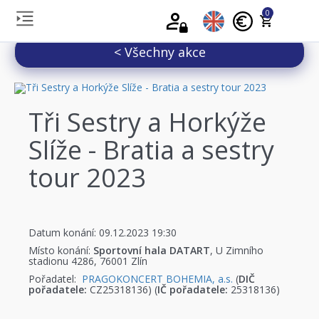
0
< Všechny akce
Tři Sestry a Horkýže
Slíže - Bratia a sestry
tour 2023
Datum konání: 09.12.2023 19:30
Místo konání:
Sportovní hala DATART
, U Zimního
stadionu 4286, 76001 Zlín
Pořadatel:
PRAGOKONCERT BOHEMIA, a.s.
(
DIČ
pořadatele:
CZ25318136) (
IČ pořadatele:
25318136)