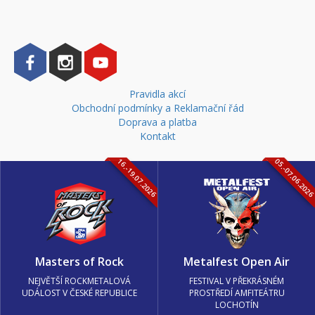
Pravidla akcí
Obchodní podmínky a Reklamační řád
Doprava a platba
Kontakt
16.-19.07.2026
05.-07.06.202
Masters of Rock
Metalfest Open Air
NEJVĚTŠÍ ROCKMETALOVÁ
FESTIVAL V PŘEKRÁSNÉM
UDÁLOST V ČESKÉ REPUBLICE
PROSTŘEDÍ AMFITEÁTRU
LOCHOTÍN