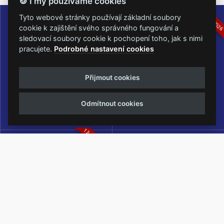
🍪 I my používáme cookies
16.-19.07.2026
05.-07.06.202
Tyto webové stránky používají základní soubory
cookie k zajištění svého správného fungování a
sledovací soubory cookie k pochopení toho, jak s nimi
pracujete.
Podrobné nastavení cookies
Masters of Rock
Metalfest Open Air
Přijmout cookies
NEJVĚTŠÍ ROCKMETALOVÁ
FESTIVAL V PŘEKRÁSNÉM
UDÁLOST V ČESKÉ REPUBLICE
PROSTŘEDÍ AMFITEÁTRU
Odmítnout cookies
LOCHOTÍN
13.-15.08.2026
Rock Castle
Zimní Masters of Rock
ZIMNÍ MUTACE NEJVĚTŠÍHO
METALOVÉHO FESTIVALU V ČESKÉ