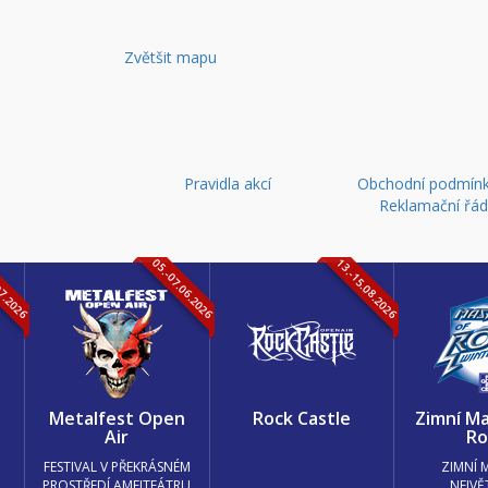
Zvětšit mapu
Pravidla akcí
Obchodní podmínk
Reklamační řá
07.2026
05.-07.06.2026
13.-15.08.2026
k
Metalfest Open
Rock Castle
Zimní Ma
Air
Ro
FESTIVAL V PŘEKRÁSNÉM
ZIMNÍ 
PROSTŘEDÍ AMFITEÁTRU
NEJVĚ