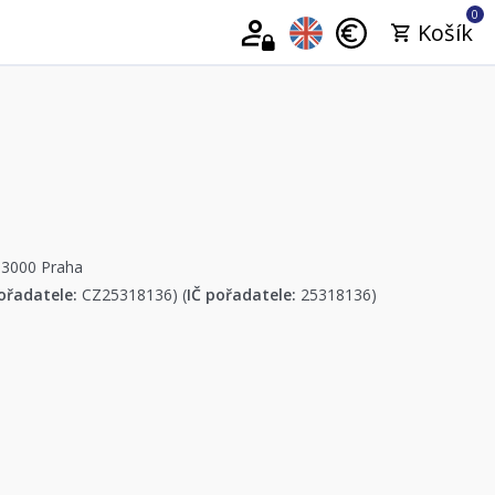
0
Košík
13000 Praha
ořadatele:
CZ25318136) (
IČ pořadatele:
25318136)