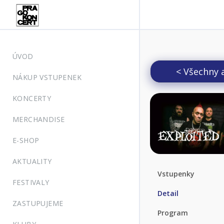
ÚVOD
< Všechny 
NÁKUP VSTUPENEK
KONCERTY
MERCHANDISE
E-SHOP
AKTUALITY
Vstupenky
FESTIVALY
Detail
ZASTUPUJEME
Program