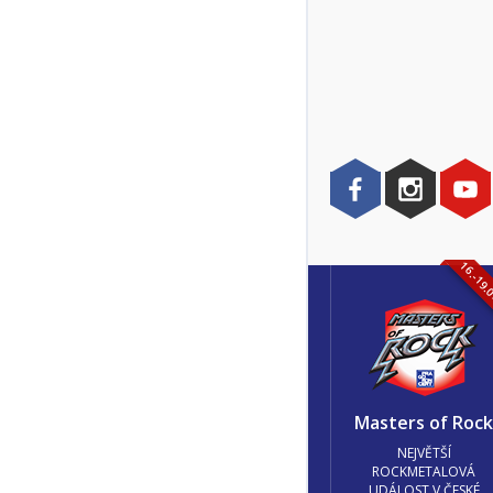
16.-19.
Masters of Roc
NEJVĚTŠÍ
ROCKMETALOVÁ
UDÁLOST V ČESKÉ