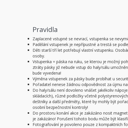
Pravidla
Zaplacené vstupné se nevrací, vstupenka se nevym
Padělání vstupenek je nepřípustné a trestá se podl
Děti starší tří let potřebují vlastní vstupenku. O
osoby.
Vstupenka = páska na ruku, se kterou je možný pohy
ztráty pásky již nebude vstup do haly/sálu umožněn.
bude vyvedena!
Výměna vstupenek za pásky bude probíhat u security
Pořadatel nenese žádnou odpovědnost za újmu na z
Do haly/sálu není dovoleno vnášet jakékoliv nápoje,
skládacích), různé podložky včetně polystyrenových 
deštníky a další předměty, které by mohly být poř
osobní bezpečnostní kontroly!
Do prostoru konání akce je zakázáno nosit magnet
je zakázáno! Porušení tohoto bodu může být klasifi
Fotografování je povoleno pouze z kompaktních f