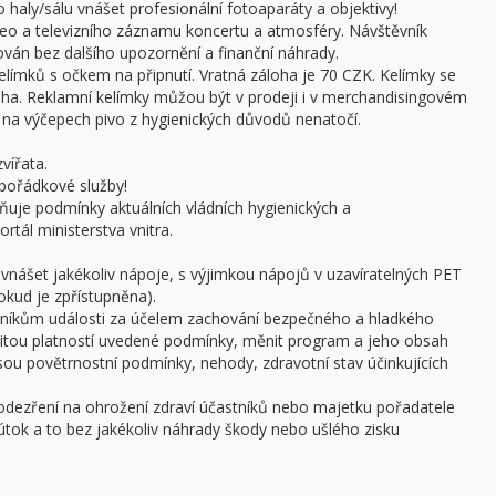
haly/sálu vnášet profesionální fotoaparáty a objektivy!
ideo a televizního záznamu koncertu a atmosféry. Návštěvník
án bez dalšího upozornění a finanční náhrady.
límků s očkem na připnutí. Vratná záloha je 70 CZK. Kelímky se
oha. Reklamní kelímky můžou být v prodeji i v merchandisingovém
a výčepech pivo z hygienických důvodů nenatočí.
vířata.
pořádkové služby!
ňuje podmínky aktuálních vládních hygienických a
rtál ministerstva vnitra.
 vnášet jakékoliv nápoje, s výjimkou nápojů v uzavíratelných PET
pokud je zpřístupněna).
stníkům události za účelem zachování bezpečného a hladkého
žitou platností uvedené podmínky, měnit program a jeho obsah
 jsou povětrnostní podmínky, nehody, zdravotní stav účinkujících
podezření na ohrožení zdraví účastníků nebo majetku pořadatele
ý útok a to bez jakékoliv náhrady škody nebo ušlého zisku