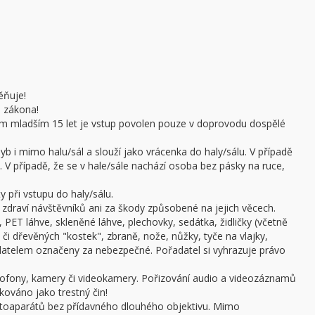
ěňuje!
e zákona!
sobám mladším 15 let je vstup povolen pouze v doprovodu dospělé
b i mimo halu/sál a slouží jako vrácenka do haly/sálu. V případě
 V případě, že se v hale/sále nachází osoba bez pásky na ruce,
 při vstupu do haly/sálu.
draví návštěvníků ani za škody způsobené na jejich věcech.
 PET láhve, skleněné láhve, plechovky, sedátka, židličky (včetně
či dřevěných "kostek", zbraně, nože, nůžky, tyče na vlajky,
adatelem označeny za nebezpečné. Pořadatel si vyhrazuje právo
ofony, kamery či videokamery. Pořizování audio a videozáznamů
kováno jako trestný čin!
otoaparátů bez přídavného dlouhého objektivu. Mimo