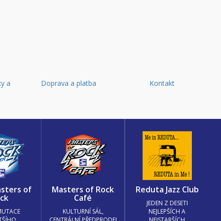
y a
Doprava a platba
Kontakt
d
sters of
Masters of Rock
Reduta Jazz Club
ck
Café
JEDEN Z DESETI
MUTACE
KULTURNÍ SÁL,
NEJLEPŠÍCH A
TŠÍHO
CENTRÁLNÍ PŘEDPRODEJ
NEJSTARŠÍCH