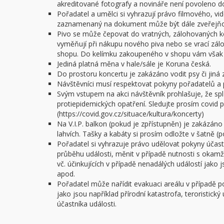
akreditované fotografy a novináře není povoleno do 
Pořadatel a umělci si vyhrazují právo filmového, v
zaznamenaný na dokument může být dále zveřejňov
Pivo se může čepovat do vratných, zálohovaných ke
vyměňují při nákupu nového piva nebo se vrací zál
shopu. Do kelímku zakoupeného v shopu vám však n
Jediná platná měna v hale/sále je Koruna česká.
Do prostoru koncertu je zakázáno vodit psy či jiná z
Návštěvníci musí respektovat pokyny pořadatelů a 
Svým vstupem na akci návštěvník prohlašuje, že spl
protiepidemických opatření. Sledujte prosím covid po
(https://covid.gov.cz/situace/kultura/koncerty)
Na V.I.P. balkon (pokud je zpřístupněn) je zakázáno
lahvích. Tašky a kabáty si prosím odložte v šatně (
Pořadatel si vyhrazuje právo udělovat pokyny úča
průběhu události, měnit v případě nutnosti s okam
vč. účinkujících v případě nenadálých událostí jako
apod.
Pořadatel může nařídit evakuaci areálu v případě 
jako jsou například přírodní katastrofa, teroristick
účastníka události.