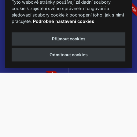
16.-19.07.2026
05.-07.06.202
Tyto webové stránky používají základní soubory
cookie k zajištění svého správného fungování a
sledovací soubory cookie k pochopení toho, jak s nimi
pracujete.
Podrobné nastavení cookies
Masters of Rock
Metalfest Open Air
Přijmout cookies
NEJVĚTŠÍ ROCKMETALOVÁ
FESTIVAL V PŘEKRÁSNÉM
UDÁLOST V ČESKÉ REPUBLICE
PROSTŘEDÍ AMFITEÁTRU
Odmítnout cookies
LOCHOTÍN
13.-15.08.2026
Rock Castle
Zimní Masters of Rock
ZIMNÍ MUTACE NEJVĚTŠÍHO
METALOVÉHO FESTIVALU V ČESKÉ
REPUBLICE