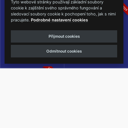
16.-19.07.2026
05.-07.06.202
Tyto webové stránky používají základní soubory
cookie k zajištění svého správného fungování a
sledovací soubory cookie k pochopení toho, jak s nimi
pracujete.
Podrobné nastavení cookies
Masters of Rock
Metalfest Open Air
Přijmout cookies
NEJVĚTŠÍ ROCKMETALOVÁ
FESTIVAL V PŘEKRÁSNÉM
UDÁLOST V ČESKÉ REPUBLICE
PROSTŘEDÍ AMFITEÁTRU
Odmítnout cookies
LOCHOTÍN
13.-15.08.2026
Rock Castle
Zimní Masters of Rock
ZIMNÍ MUTACE NEJVĚTŠÍHO
METALOVÉHO FESTIVALU V ČESKÉ
REPUBLICE