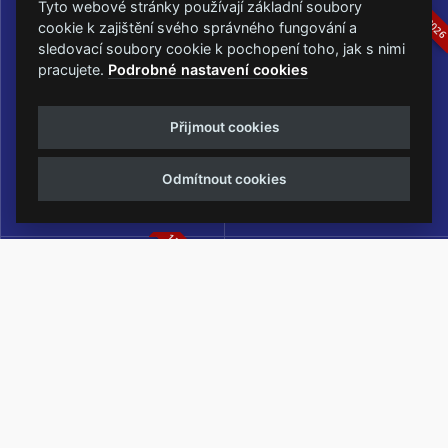
16.-19.07.2026
05.-07.06.202
Tyto webové stránky používají základní soubory
cookie k zajištění svého správného fungování a
sledovací soubory cookie k pochopení toho, jak s nimi
pracujete.
Podrobné nastavení cookies
Masters of Rock
Metalfest Open Air
Přijmout cookies
NEJVĚTŠÍ ROCKMETALOVÁ
FESTIVAL V PŘEKRÁSNÉM
UDÁLOST V ČESKÉ REPUBLICE
PROSTŘEDÍ AMFITEÁTRU
Odmítnout cookies
LOCHOTÍN
13.-15.08.2026
Rock Castle
Zimní Masters of Rock
ZIMNÍ MUTACE NEJVĚTŠÍHO
METALOVÉHO FESTIVALU V ČESKÉ
REPUBLICE