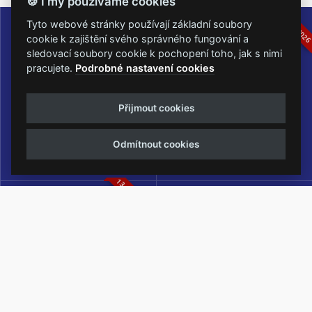
🍪 I my používáme cookies
16.-19.07.2026
05.-07.06.202
Tyto webové stránky používají základní soubory
cookie k zajištění svého správného fungování a
sledovací soubory cookie k pochopení toho, jak s nimi
pracujete.
Podrobné nastavení cookies
Masters of Rock
Metalfest Open Air
Přijmout cookies
NEJVĚTŠÍ ROCKMETALOVÁ
FESTIVAL V PŘEKRÁSNÉM
UDÁLOST V ČESKÉ REPUBLICE
PROSTŘEDÍ AMFITEÁTRU
Odmítnout cookies
LOCHOTÍN
13.-15.08.2026
Rock Castle
Zimní Masters of Rock
ZIMNÍ MUTACE NEJVĚTŠÍHO
METALOVÉHO FESTIVALU V ČESKÉ