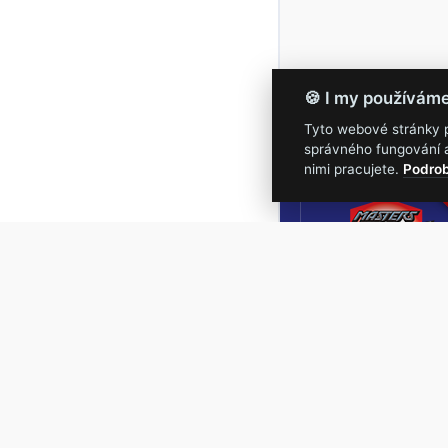
🍪 I my používám
Tyto webové stránky po
správného fungování a
16.-19.
nimi pracujete.
Podrob
Masters of Roc
NEJVĚTŠÍ
ROCKMETALOVÁ
UDÁLOST V ČESKÉ
REPUBLICE