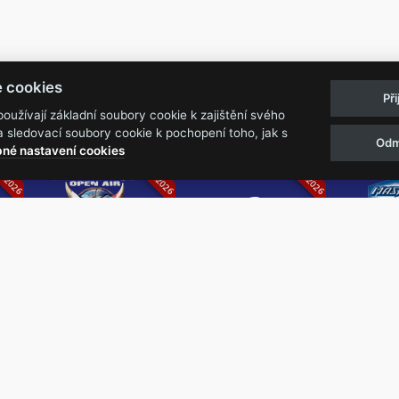
Pravidla akcí
Obchodní podmínk
e cookies
Př
Reklamační řá
užívají základní soubory cookie k zajištění svého
 sledovací soubory cookie k pochopení toho, jak s
Odm
07.2026
05.-07.06.2026
13.-15.08.2026
né nastavení cookies
k
Metalfest Open
Rock Castle
Zimní Ma
Air
Ro
FESTIVAL V PŘEKRÁSNÉM
ZIMNÍ 
PROSTŘEDÍ AMFITEÁTRU
NEJVĚ
LOCHOTÍN
METAL
FESTIVAL
REPU