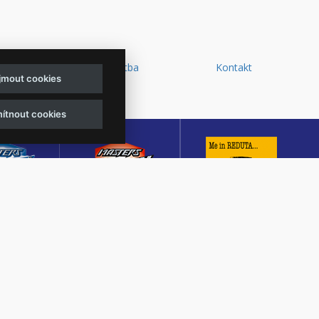
y a
Doprava a platba
Kontakt
ijmout cookies
d
ítnout cookies
sters of
Masters of Rock
Reduta Jazz Club
ck
Café
JEDEN Z DESETI
MUTACE
KULTURNÍ SÁL,
NEJLEPŠÍCH A
TŠÍHO
CENTRÁLNÍ PŘEDPRODEJ
NEJSTARŠÍCH
OVÉHO
VSTUPENEK A KAVÁRNA
JAZZOVÝCH KLUBŮ V
U V ČESKÉ
VE ZLÍNĚ
EVROPĚ.
BLICE