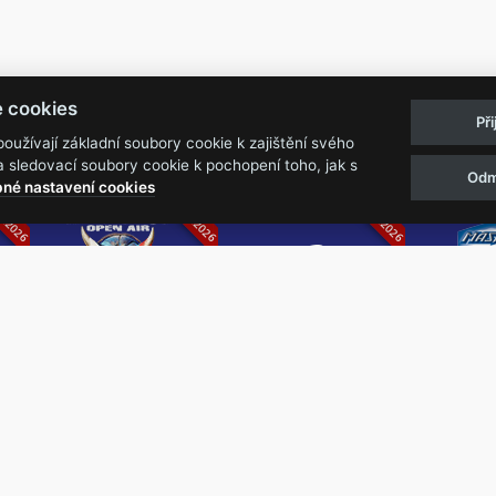
Pravidla akcí
Obchodní podmínk
e cookies
Př
Reklamační řá
užívají základní soubory cookie k zajištění svého
 sledovací soubory cookie k pochopení toho, jak s
Odm
07.2026
05.-07.06.2026
13.-15.08.2026
né nastavení cookies
k
Metalfest Open
Rock Castle
Zimní Ma
Air
Ro
FESTIVAL V PŘEKRÁSNÉM
ZIMNÍ 
PROSTŘEDÍ AMFITEÁTRU
NEJVĚ
LOCHOTÍN
METAL
FESTIVAL
REPU