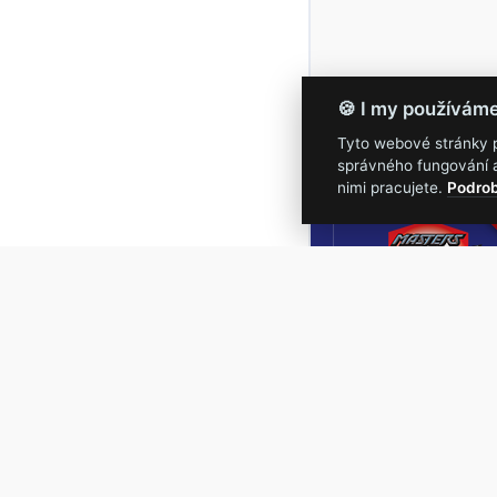
🍪 I my používám
Tyto webové stránky po
správného fungování a
16.-19.
nimi pracujete.
Podrob
Masters of Roc
NEJVĚTŠÍ
ROCKMETALOVÁ
UDÁLOST V ČESKÉ
REPUBLICE