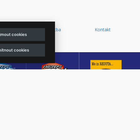
y a
Doprava a platba
Kontakt
ijmout cookies
d
ítnout cookies
sters of
Masters of Rock
Reduta Jazz Club
ck
Café
JEDEN Z DESETI
MUTACE
KULTURNÍ SÁL,
NEJLEPŠÍCH A
TŠÍHO
CENTRÁLNÍ PŘEDPRODEJ
NEJSTARŠÍCH
OVÉHO
VSTUPENEK A KAVÁRNA
JAZZOVÝCH KLUBŮ V
U V ČESKÉ
VE ZLÍNĚ
EVROPĚ.
BLICE