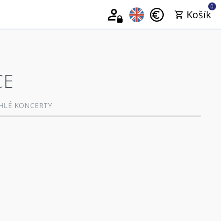
0
Košík
CE
HLÉ KONCERTY