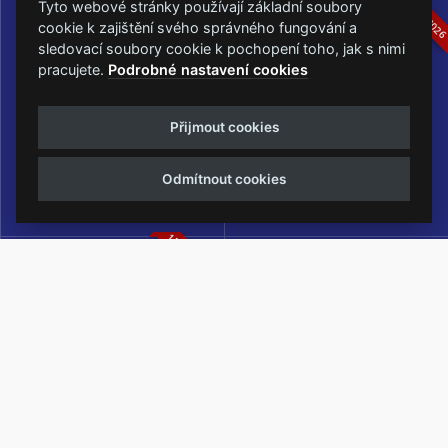
16.-19.07.2026
05.-07.06.202
Tyto webové stránky používají základní soubory
cookie k zajištění svého správného fungování a
sledovací soubory cookie k pochopení toho, jak s nimi
pracujete.
Podrobné nastavení cookies
Masters of Rock
Metalfest Open Air
Přijmout cookies
NEJVĚTŠÍ ROCKMETALOVÁ
FESTIVAL V PŘEKRÁSNÉM
UDÁLOST V ČESKÉ REPUBLICE
PROSTŘEDÍ AMFITEÁTRU
Odmítnout cookies
LOCHOTÍN
13.-15.08.2026
Rock Castle
Zimní Masters of Rock
ZIMNÍ MUTACE NEJVĚTŠÍHO
METALOVÉHO FESTIVALU V ČESKÉ
REPUBLICE