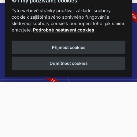
🍪 I my používáme cookies
16.-19.07.2026
05.-07.06.202
Tyto webové stránky používají základní soubory
cookie k zajištění svého správného fungování a
sledovací soubory cookie k pochopení toho, jak s nimi
pracujete.
Podrobné nastavení cookies
Masters of Rock
Metalfest Open Air
Přijmout cookies
NEJVĚTŠÍ ROCKMETALOVÁ
FESTIVAL V PŘEKRÁSNÉM
UDÁLOST V ČESKÉ REPUBLICE
PROSTŘEDÍ AMFITEÁTRU
Odmítnout cookies
LOCHOTÍN
13.-15.08.2026
Rock Castle
Zimní Masters of Rock
ZIMNÍ MUTACE NEJVĚTŠÍHO
METALOVÉHO FESTIVALU V ČESKÉ