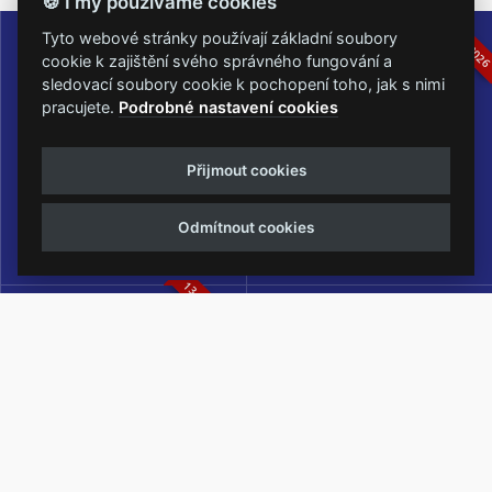
🍪 I my používáme cookies
16.-19.07.2026
05.-07.06.202
Tyto webové stránky používají základní soubory
cookie k zajištění svého správného fungování a
sledovací soubory cookie k pochopení toho, jak s nimi
pracujete.
Podrobné nastavení cookies
Masters of Rock
Metalfest Open Air
Přijmout cookies
NEJVĚTŠÍ ROCKMETALOVÁ
FESTIVAL V PŘEKRÁSNÉM
UDÁLOST V ČESKÉ REPUBLICE
PROSTŘEDÍ AMFITEÁTRU
Odmítnout cookies
LOCHOTÍN
13.-15.08.2026
Rock Castle
Zimní Masters of Rock
ZIMNÍ MUTACE NEJVĚTŠÍHO
METALOVÉHO FESTIVALU V ČESKÉ