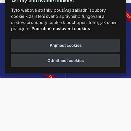
🍪 I my používáme cookies
16.-19.07.2026
05.-07.06.202
Tyto webové stránky používají základní soubory
cookie k zajištění svého správného fungování a
sledovací soubory cookie k pochopení toho, jak s nimi
pracujete.
Podrobné nastavení cookies
Masters of Rock
Metalfest Open Air
Přijmout cookies
NEJVĚTŠÍ ROCKMETALOVÁ
FESTIVAL V PŘEKRÁSNÉM
UDÁLOST V ČESKÉ REPUBLICE
PROSTŘEDÍ AMFITEÁTRU
Odmítnout cookies
LOCHOTÍN
13.-15.08.2026
Rock Castle
Zimní Masters of Rock
ZIMNÍ MUTACE NEJVĚTŠÍHO
METALOVÉHO FESTIVALU V ČESKÉ