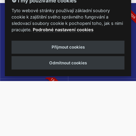
🍪 I my používáme cookies
16.-19.07.2026
05.-07.06.202
Tyto webové stránky používají základní soubory
cookie k zajištění svého správného fungování a
sledovací soubory cookie k pochopení toho, jak s nimi
pracujete.
Podrobné nastavení cookies
Masters of Rock
Metalfest Open Air
Přijmout cookies
NEJVĚTŠÍ ROCKMETALOVÁ
FESTIVAL V PŘEKRÁSNÉM
UDÁLOST V ČESKÉ REPUBLICE
PROSTŘEDÍ AMFITEÁTRU
Odmítnout cookies
LOCHOTÍN
13.-15.08.2026
Rock Castle
Zimní Masters of Rock
ZIMNÍ MUTACE NEJVĚTŠÍHO
METALOVÉHO FESTIVALU V ČESKÉ