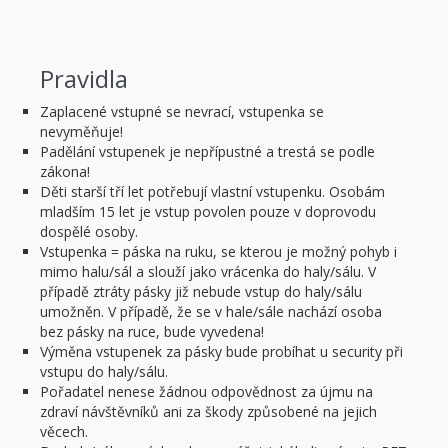
Pravidla
Zaplacené vstupné se nevrací, vstupenka se
nevyměňuje!
Padělání vstupenek je nepřípustné a trestá se podle
zákona!
Děti starší tří let potřebují vlastní vstupenku. Osobám
mladším 15 let je vstup povolen pouze v doprovodu
dospělé osoby.
Vstupenka = páska na ruku, se kterou je možný pohyb i
mimo halu/sál a slouží jako vrácenka do haly/sálu. V
případě ztráty pásky již nebude vstup do haly/sálu
umožněn. V případě, že se v hale/sále nachází osoba
bez pásky na ruce, bude vyvedena!
Výměna vstupenek za pásky bude probíhat u security při
vstupu do haly/sálu.
Pořadatel nenese žádnou odpovědnost za újmu na
zdraví návštěvníků ani za škody způsobené na jejich
věcech.