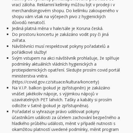
vrací záloha. Reklamní kelímky můžou být v prodeji i v
merchandisingovém shopu. Do kelímku zakoupeného v
shopu vám však na výčepech pivo z hygienických
důvodů nenatočí.
Jediná platná měna v hale/sále je Koruna česká.
Do prostoru koncertu je zakázáno vodit psy či jiná
zvířata.
Návštěvníci musí respektovat pokyny pořadatelů a
pořádkové služby!
Svým vstupem na akci návštěvník prohlašuje, že splňuje
podmínky aktuálních vládních hygienických a
protiepidemických opatření. Sledujte prosím covid portál
ministerstva vnitra.
(https://covid.gov.cz/situace/kultura/koncerty)
Na V.I.P. balkon (pokud je zpřístupněn) je zakázáno
vnášet jakékoliv nápoje, s výjimkou nápojů v
uzavíratelných PET lahvích. Tašky a kabáty si prosím
odložte v šatně (pokud je zpřístupněna).
Pořadatel si vyhrazuje právo udělovat pokyny
účastníkům události za účelem zachování bezpečného a
hladkého průběhu události, měnit v případě nutnosti s
okamžitou platností uvedené podmínky, měnit program