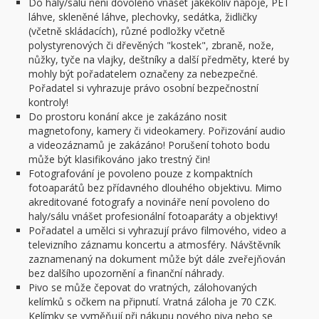
Do haly/sálu není dovoleno vnášet jakékoliv nápoje, PET
láhve, skleněné láhve, plechovky, sedátka, židličky
(včetně skládacích), různé podložky včetně
polystyrenových či dřevěných "kostek", zbraně, nože,
nůžky, tyče na vlajky, deštníky a další předměty, které by
mohly být pořadatelem označeny za nebezpečné.
Pořadatel si vyhrazuje právo osobní bezpečnostní
kontroly!
Do prostoru konání akce je zakázáno nosit
magnetofony, kamery či videokamery. Pořizování audio
a videozáznamů je zakázáno! Porušení tohoto bodu
může být klasifikováno jako trestný čin!
Fotografování je povoleno pouze z kompaktních
fotoaparátů bez přídavného dlouhého objektivu. Mimo
akreditované fotografy a novináře není povoleno do
haly/sálu vnášet profesionální fotoaparáty a objektivy!
Pořadatel a umělci si vyhrazují právo filmového, video a
televizního záznamu koncertu a atmosféry. Návštěvník
zaznamenaný na dokument může být dále zveřejňován
bez dalšího upozornění a finanční náhrady.
Pivo se může čepovat do vratných, zálohovaných
kelímků s očkem na připnutí. Vratná záloha je 70 CZK.
Kelímky se vyměňují při nákupu nového piva nebo se