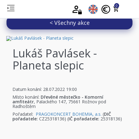
0
< Všechny akce
Lukáš Pavlásek -
Planeta slepic
Datum konání: 28.07.2022 19:00
Místo konání:
Dřevěné městečko - Komorní
amfiteátr
, Palackého 147, 75661 Rožnov pod
Radhoštěm
Pořadatel:
PRAGOKONCERT BOHEMIA, a.s.
(
DIČ
pořadatele:
CZ25318136) (
IČ pořadatele:
25318136)