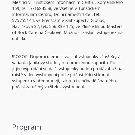
Meziříčí v Turistickém Informačním Centru, Komenského
169, tel.: 571684558, ve Vsetíně v Turistickém
Informačním Centru, Dolní náměstí 1356, tel.:
575755144, ve Frenštátě v Knihkupectví Globus,
Havlíčkova 32, tel.: 556 839 125, ve Zlíně v klubu Masters
of Rock Café na Čepkově. Možnost zaslání vstupenek na
dobírku.
!POZOR! Doporučujeme si zajistit vstupenky včas! Krytá
varianta Janíkovy stodoly má omezenou kapacitu. Po
jejím vyprodání se další vstupenky budou prodávat až na
místě v den vystoupení podle počasí. Kdo si koupí
vstupenku v předprodeji, tak má i v případě špatného
počasí zaručený zážitek z vystoupení.
Program