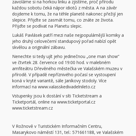
zavoláme si na horkou linku a zjistíme, proč přírodu
každou sobotu čeká nápor idiotů z města. A na závěr
dojdeme k tomu, že na téhle planetě nakonec přežijí jen
slepice. Přijďte se zasmát tomu, co znáte ze života.
Přijďte se podívat na Planetu slepic.
Lukáš Pavlásek patří mezi naše nejpopulárnější komiky a
jeho druhý celovečerní standupový pořad nabízí opět
skvělou a originální zábavu.
Nenechte si tedy ujít jeho jedinečnou „one man show“
ve čtvrtek 28. července od 19:00 hod. v malebném
amfiteátru Dřevěného městečka ve Valašském muzeu v
přírodě. V případě nepříznivého počasí se vystoupení
koná v kryté variantě, sále Janíkovy stodoly. Více
informací na www.valasskedivadelnileto.cz
Vstupenky jsou k dostání v síti Ticketstream a
Ticketportál, online na www.ticketportal.cz
www.ticketstream.cz
V Rožnově v Turistickém Informačním Centru,
Masarykovo náměstí 131, tel.: 571661188, ve Valašském