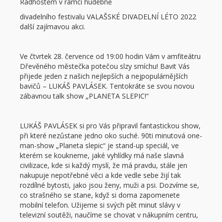
Radhoštěm v rámci hudebně
divadelního festivalu VALAŠSKÉ DIVADELNÍ LÉTO 2022
další zajímavou akci.
Ve čtvrtek 28. července od 19:00 hodin Vám v amfiteátru
Dřevěného městečka potečou slzy smíchu! Bavit Vás
přijede jeden z našich nejlepších a nejpopulárnějších
bavičů – LUKÁŠ PAVLÁSEK. Tentokráte se svou novou
zábavnou talk show „PLANETA SLEPIC!“
LUKÁŠ PAVLÁSEK si pro Vás připravil fantastickou show,
při které nezůstane jedno oko suché. 90ti minutová one-
man-show „Planeta slepic“ je stand-up speciál, ve
kterém se koukneme, jaké vyhlídky má naše slavná
civilizace, kde si každý myslí, že má pravdu, stále jen
nakupuje nepotřebné věci a kde vedle sebe žijí tak
rozdílné bytosti, jako jsou ženy, muži a psi. Dozvíme se,
co strašného se stane, když si doma zapomenete
mobilní telefon. Užijeme si svých pět minut slávy v
televizní soutěži, naučíme se chovat v nákupním centru,