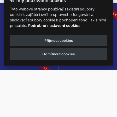
🍪 I my používáme cookies
16.-19.07.2026
05.-07.06.202
Tyto webové stránky používají základní soubory
cookie k zajištění svého správného fungování a
sledovací soubory cookie k pochopení toho, jak s nimi
pracujete.
Podrobné nastavení cookies
Masters of Rock
Metalfest Open Air
Přijmout cookies
NEJVĚTŠÍ ROCKMETALOVÁ
FESTIVAL V PŘEKRÁSNÉM
UDÁLOST V ČESKÉ REPUBLICE
PROSTŘEDÍ AMFITEÁTRU
Odmítnout cookies
LOCHOTÍN
13.-15.08.2026
Rock Castle
Zimní Masters of Rock
ZIMNÍ MUTACE NEJVĚTŠÍHO
METALOVÉHO FESTIVALU V ČESKÉ