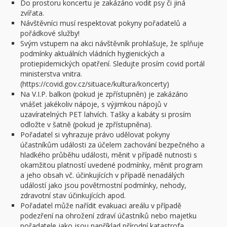
Do prostoru koncertu je zakázáno vodit psy či jiná
zvířata.
Návštěvníci musí respektovat pokyny pořadatelů a
pořádkové služby!
Svým vstupem na akci návštěvník prohlašuje, že splňuje
podmínky aktuálních vládních hygienických a
protiepidemických opatření. Sledujte prosím covid portál
ministerstva vnitra.
(https://covid.gov.cz/situace/kultura/koncerty)
Na V.I.P. balkon (pokud je zpřístupněn) je zakázáno
vnášet jakékoliv nápoje, s výjimkou nápojů v
uzavíratelných PET lahvích. Tašky a kabáty si prosím
odložte v šatně (pokud je zpřístupněna).
Pořadatel si vyhrazuje právo udělovat pokyny
účastníkům události za účelem zachování bezpečného a
hladkého průběhu události, měnit v případě nutnosti s
okamžitou platností uvedené podmínky, měnit program
a jeho obsah vč. účinkujících v případě nenadálých
událostí jako jsou povětrnostní podmínky, nehody,
zdravotní stav účinkujících apod.
Pořadatel může nařídit evakuaci areálu v případě
podezření na ohrožení zdraví účastníků nebo majetku
pořadatele jako jsou například přírodní katastrofa,