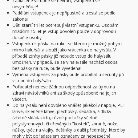
Zaplacené vstupné se nevrací, vstupenka se
nevyměňuje!
Padělání vstupenek je nepřípustné a trestá se podle
zákona!
Děti starší tří let potřebují vlastní vstupenku. Osobám
mladším 15 let je vstup povolen pouze v doprovodu
dospělé osoby.
Vstupenka = páska na ruku, se kterou je možný pohyb i
mimo halu/sál a slouží jako vrácenka do haly/sálu. V
případě ztráty pásky již nebude vstup do haly/sálu
umožněn. V případě, že se v hale/sále nachází osoba
bez pásky na ruce, bude vyvedena!
Výměna vstupenek za pásky bude probíhat u security při
vstupu do haly/sálu.
Pořadatel nenese žádnou odpovědnost za újmu na
zdraví návštěvníků ani za škody způsobené na jejich
věcech.
Do haly/sálu není dovoleno vnášet jakékoliv nápoje, PET
láhve, skleněné láhve, plechovky, sedátka, židličky
(včetně skládacích), různé podložky včetně
polystyrenových či dřevěných "kostek", zbraně, nože,
nůžky, tyče na vlajky, deštníky a další předměty, které by
mohly být pořadatelem označeny za nebezpečné.