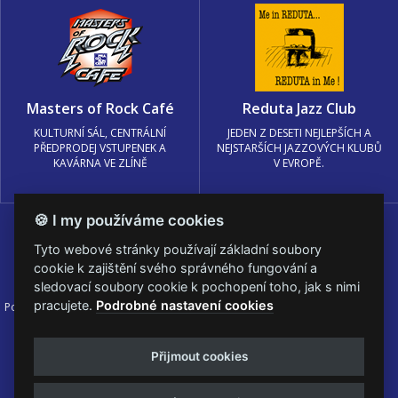
Masters of Rock Café
Reduta Jazz Club
KULTURNÍ SÁL, CENTRÁLNÍ
JEDEN Z DESETI NEJLEPŠÍCH A
PŘEDPRODEJ VSTUPENEK A
NEJSTARŠÍCH JAZZOVÝCH KLUBŮ
KAVÁRNA VE ZLÍNĚ
V EVROPĚ.
🍪 I my používáme cookies
Tyto webové stránky používají základní soubory
cookie k zajištění svého správného fungování a
sledovací soubory cookie k pochopení toho, jak s nimi
pracujete.
Podrobné nastavení cookies
Podmínky užití
🍪 Změnit nastavení cookies.
© PRAGOKONCERT BOHEMIA, a.s.
Přijmout cookies
Web s
k metalu vytvořila creatia.tech s.r.o. a