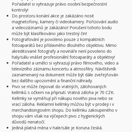
Pořadatel si vyhrazuje právo osobní bezpečnostní
kontroly!
Do prostoru konání akce je zakázáno nosit
magnetofony, kamery či videokamery. Pořizování audio
a videozáznamů je zakázáno! Porušení tohoto bodu
může být klasifikováno jako trestný čin!
Fotografování je povoleno pouze z kompaktních
fotoaparátů bez přídavného dlouhého objektivu. Mimo
akreditované fotografy a novináře není povoleno do
haly/sálu vnášet profesionální fotoaparáty a objektivy!
Pořadatel a umělci si vyhrazují právo filmového, video a
televizního záznamu koncertu a atmosféry. Návštěvník
zaznamenaný na dokument může být dále zveřejňován
bez dalšího upozornění a finanční náhrady.
Pivo se může čepovat do vratných, zálohovaných
kelímků s očkem na připnutí. Vratná záloha je 70 CZK.
Kelímky se vyměňují při nákupu nového piva nebo se
vrací záloha. Reklamní kelímky můžou být v prodeji i v
merchandisingovém shopu. Do kelímku zakoupeného v
shopu vám však na výčepech pivo z hygienických
důvodů nenatočí.
Jediná platná měna v hale/sále je Koruna česká.