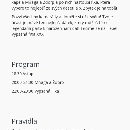
kapela Mňága a Žďorp a po nich nastoupí fiXa, která
vybere to nejlepší ze svých deseti alb. Zbytek je na tobě!
Pozvi všechny kamarády a doražte si užít světa! Tvoje
účast je právě ten nejlepší dárek, který můžeš této
legendární partě k narozeninám dát! Těšíme se na Tebe!
Vypsaná fiXa XXX!
Program
18:30 Vstup
20:00-21:30 Mňága a Žďorp
22:00-23:30 Vypsaná Fixa
Pravidla