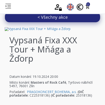
0
< Všechny akce
Vypsaná Fixa XXX
Tour + Mňága a
Žďorp
Datum konání: 19.10.2024 20:00
Místo konání:
Masters of Rock Café
, Tyršovo nábřeží
5497, 76001 Zlín
Pořadatel:
PRAGOKONCERT BOHEMIA, a.s.
(
DIČ
pořadatele:
CZ25318136) (
IČ pořadatele:
25318136)