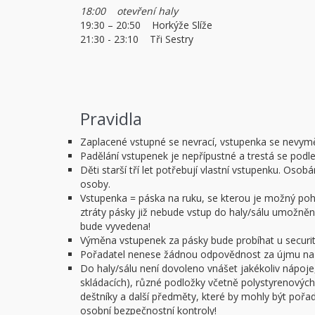
18:00 otevření haly
19:30 – 20:50 Horkýže Slíže
21:30 - 23:10 Tři Sestry
Pravidla
Zaplacené vstupné se nevrací, vstupenka se nevym
Padělání vstupenek je nepřípustné a trestá se podl
Děti starší tří let potřebují vlastní vstupenku. O
osoby.
Vstupenka = páska na ruku, se kterou je možný pohy
ztráty pásky již nebude vstup do haly/sálu umožněn.
bude vyvedena!
Výměna vstupenek za pásky bude probíhat u security
Pořadatel nenese žádnou odpovědnost za újmu na z
Do haly/sálu není dovoleno vnášet jakékoliv nápoje,
skládacích), různé podložky včetně polystyrenových 
deštníky a další předměty, které by mohly být poř
osobní bezpečnostní kontroly!