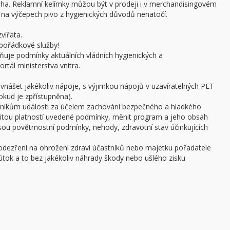
oha. Reklamní kelímky můžou být v prodeji i v merchandisingovém
a výčepech pivo z hygienických důvodů nenatočí.
vířata.
pořádkové služby!
ňuje podmínky aktuálních vládních hygienických a
rtál ministerstva vnitra.
 vnášet jakékoliv nápoje, s výjimkou nápojů v uzavíratelných PET
pokud je zpřístupněna).
stníkům události za účelem zachování bezpečného a hladkého
žitou platností uvedené podmínky, měnit program a jeho obsah
 jsou povětrnostní podmínky, nehody, zdravotní stav účinkujících
podezření na ohrožení zdraví účastníků nebo majetku pořadatele
ý útok a to bez jakékoliv náhrady škody nebo ušlého zisku