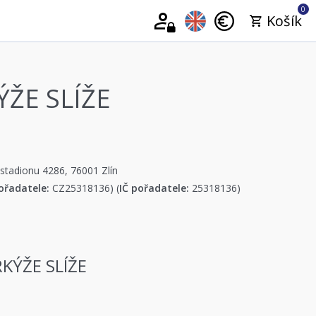
0
Košík
ÝŽE SLÍŽE
 stadionu 4286, 76001 Zlín
ořadatele:
CZ25318136) (
IČ pořadatele:
25318136)
RKÝŽE SLÍŽE