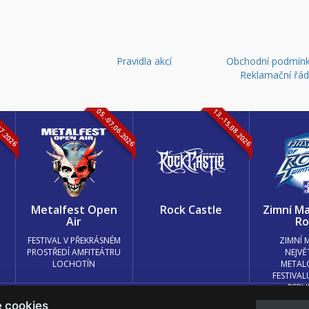
Pravidla akcí
Obchodní podmínk
Reklamační řá
07.2026
05.-07.06.2026
13.-15.08.2026
k
Metalfest Open
Rock Castle
Zimní Ma
Air
Ro
FESTIVAL V PŘEKRÁSNÉM
ZIMNÍ 
PROSTŘEDÍ AMFITEÁTRU
NEJVĚ
LOCHOTÍN
METAL
FESTIVAL
REPU
e cookies