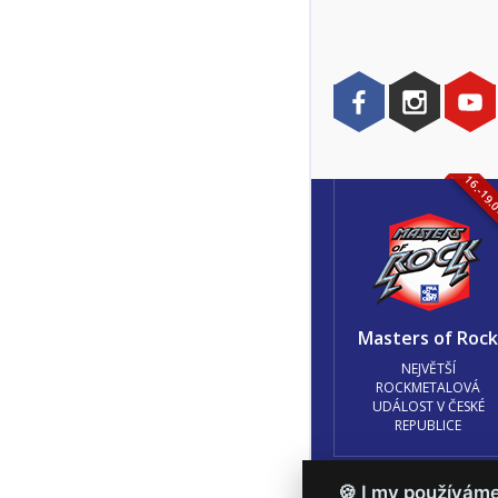
16.-19.
Masters of Roc
NEJVĚTŠÍ
ROCKMETALOVÁ
UDÁLOST V ČESKÉ
REPUBLICE
🍪 I my používám