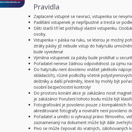
Pravidla
Zaplacené vstupné se nevrací, vstupenka se nevym
Padělání vstupenek je nepřípustné a trestá se podl
Děti starší tří let potřebují vlastní vstupenku. O
osoby.
Vstupenka = páska na ruku, se kterou je možný pohy
ztráty pásky již nebude vstup do haly/sálu umožněn.
bude vyvedena!
Výměna vstupenek za pásky bude probíhat u security
Pořadatel nenese žádnou odpovědnost za újmu na z
Do haly/sálu není dovoleno vnášet jakékoliv nápoje,
skládacích), různé podložky včetně polystyrenových 
deštníky a další předměty, které by mohly být poř
osobní bezpečnostní kontroly!
Do prostoru konání akce je zakázáno nosit magnet
je zakázáno! Porušení tohoto bodu může být klasifi
Fotografování je povoleno pouze z kompaktních f
akreditované fotografy a novináře není povoleno do 
Pořadatel a umělci si vyhrazují právo filmového, v
zaznamenaný na dokument může být dále zveřejňov
Pivo se může čepovat do vratných, zálohovaných ke