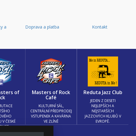
y a
Doprava a platba
Kontakt
d
sters of
Masters of Rock
Reduta Jazz Club
ck
Café
JEDEN Z DESETI
MUTACE
KULTURNÍ SÁL,
NEJLEPŠÍCH A
TŠÍHO
CENTRÁLNÍ PŘEDPRODEJ
NEJSTARŠÍCH
OVÉHO
VSTUPENEK A KAVÁRNA
JAZZOVÝCH KLUBŮ V
U V ČESKÉ
VE ZLÍNĚ
EVROPĚ.
BLICE