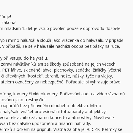
ěňuje!
e zákona!
sobám mladším 15 let je vstup povolen pouze v doprovodu dospělé
b i mimo halu/sál a slouží jako vrácenka do haly/sálu. V případě
 V případě, že se v hale/sále nachází osoba bez pásky na ruce,
 při vstupu do haly/sálu.
draví návštěvníků ani za škody způsobené na jejich věcech.
 PET láhve, skleněné láhve, plechovky, sedátka, židličky (včetně
či dřevěných "kostek", zbraně, nože, nůžky, tyče na vlajky,
adatelem označeny za nebezpečné. Pořadatel si vyhrazuje právo
ofony, kamery či videokamery. Pořizování audio a videozáznamů
kováno jako trestný čin!
otoaparátů bez přídavného dlouhého objektivu. Mimo
haly/sálu vnášet profesionální fotoaparáty a objektivy!
ideo a televizního záznamu koncertu a atmosféry. Návštěvník
án bez dalšího upozornění a finanční náhrady.
límků s očkem na připnutí. Vratná záloha je 70 CZK. Kelímky se