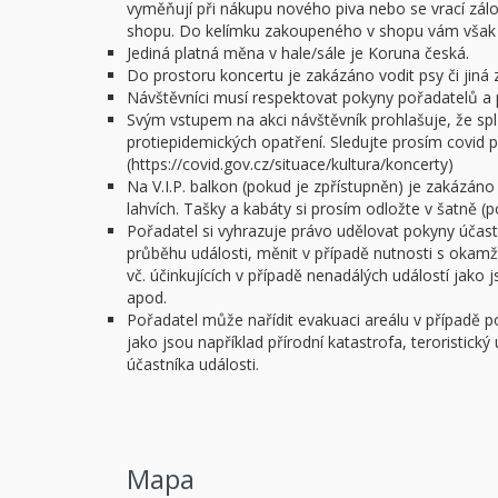
vyměňují při nákupu nového piva nebo se vrací zál
shopu. Do kelímku zakoupeného v shopu vám však n
Jediná platná měna v hale/sále je Koruna česká.
Do prostoru koncertu je zakázáno vodit psy či jiná z
Návštěvníci musí respektovat pokyny pořadatelů a 
Svým vstupem na akci návštěvník prohlašuje, že spl
protiepidemických opatření. Sledujte prosím covid po
(https://covid.gov.cz/situace/kultura/koncerty)
Na V.I.P. balkon (pokud je zpřístupněn) je zakázáno
lahvích. Tašky a kabáty si prosím odložte v šatně (
Pořadatel si vyhrazuje právo udělovat pokyny úča
průběhu události, měnit v případě nutnosti s okam
vč. účinkujících v případě nenadálých událostí jako
apod.
Pořadatel může nařídit evakuaci areálu v případě 
jako jsou například přírodní katastrofa, teroristick
účastníka události.
Mapa