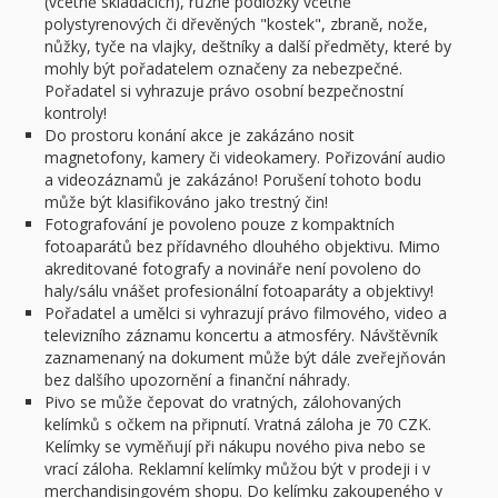
(včetně skládacích), různé podložky včetně
polystyrenových či dřevěných "kostek", zbraně, nože,
nůžky, tyče na vlajky, deštníky a další předměty, které by
mohly být pořadatelem označeny za nebezpečné.
Pořadatel si vyhrazuje právo osobní bezpečnostní
kontroly!
Do prostoru konání akce je zakázáno nosit
magnetofony, kamery či videokamery. Pořizování audio
a videozáznamů je zakázáno! Porušení tohoto bodu
může být klasifikováno jako trestný čin!
Fotografování je povoleno pouze z kompaktních
fotoaparátů bez přídavného dlouhého objektivu. Mimo
akreditované fotografy a novináře není povoleno do
haly/sálu vnášet profesionální fotoaparáty a objektivy!
Pořadatel a umělci si vyhrazují právo filmového, video a
televizního záznamu koncertu a atmosféry. Návštěvník
zaznamenaný na dokument může být dále zveřejňován
bez dalšího upozornění a finanční náhrady.
Pivo se může čepovat do vratných, zálohovaných
kelímků s očkem na připnutí. Vratná záloha je 70 CZK.
Kelímky se vyměňují při nákupu nového piva nebo se
vrací záloha. Reklamní kelímky můžou být v prodeji i v
merchandisingovém shopu. Do kelímku zakoupeného v