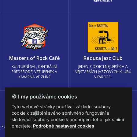
REPUBLICE
Masters of Rock Café
Reduta Jazz Club
KULTURNÍ SÁL, CENTRÁLNÍ
JEDEN Z DESETI NEJLEPŠÍCH A
PŘEDPRODEJ VSTUPENEK A
NEJSTARŠÍCH JAZZOVÝCH KLUBŮ
KAVÁRNA VE ZLÍNĚ
V EVROPĚ.
🍪 I my používáme cookies
Tyto webové stránky používají základní soubory
cookie k zajištění svého správného fungování a
sledovací soubory cookie k pochopení toho, jak s nimi
pracujete.
Podrobné nastavení cookies
Podmínky užití
🍪 Změnit nastavení cookies.