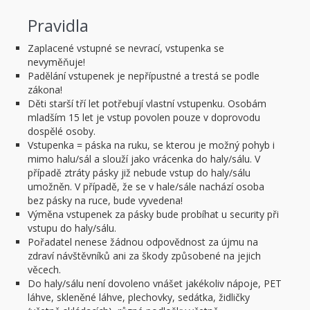
Pravidla
Zaplacené vstupné se nevrací, vstupenka se
nevyměňuje!
Padělání vstupenek je nepřípustné a trestá se podle
zákona!
Děti starší tří let potřebují vlastní vstupenku. Osobám
mladším 15 let je vstup povolen pouze v doprovodu
dospělé osoby.
Vstupenka = páska na ruku, se kterou je možný pohyb i
mimo halu/sál a slouží jako vrácenka do haly/sálu. V
případě ztráty pásky již nebude vstup do haly/sálu
umožněn. V případě, že se v hale/sále nachází osoba
bez pásky na ruce, bude vyvedena!
Výměna vstupenek za pásky bude probíhat u security při
vstupu do haly/sálu.
Pořadatel nenese žádnou odpovědnost za újmu na
zdraví návštěvníků ani za škody způsobené na jejich
věcech.
Do haly/sálu není dovoleno vnášet jakékoliv nápoje, PET
láhve, skleněné láhve, plechovky, sedátka, židličky