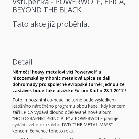
Vstupenka - POWERWOLF, EPICA,
BEYOND THE BLACK
Tato akce již proběhla.
Detail
Němečtí heavy metaloví vlci Powerwolf a
nizozemská symhonic metalová Epica se dali
dohromady pro společné evropské turné! Jednou ze
zastávek bude také pražské Forum Karlín 28.1.2017 !
Toto impozantní co-headline turné bude výsledkem
letošního náročného programu obou kapel, kdy koncem
září EPICA vydává dlouho očekávané nové album
“HOLOGRAPHIC PRINCIPLE“ a POWERWOLF plánuje
vydání svého okázalého DVD “THE METAL MASS“
koncem července tohoto roku.