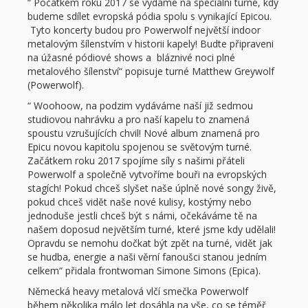
“ Počátkem roku 2017 se vydáme na speciální turné, kdy
budeme sdílet evropská pódia spolu s vynikající Epicou.
Tyto koncerty budou pro Powerwolf největší indoor
metalovým šílenstvím v historii kapely! Budte připraveni
na úžasné pódiové shows a bláznivé noci plné
metalového šílenství“ popisuje turné Matthew Greywolf
(Powerwolf).
“ Woohoow, na podzim vydáváme naší již sedmou
studiovou nahrávku a pro naší kapelu to znamená
spoustu vzrušujících chvil! Nové album znamená pro
Epicu novou kapitolu spojenou se světovým turné.
Začátkem roku 2017 spojíme síly s našimi přáteli
Powerwolf a společně vytvoříme bouři na evropských
stagích! Pokud chceš slyšet naše úplně nové songy živě,
pokud chceš vidět naše nové kulisy, kostýmy nebo
jednoduše jestli chceš být s námi, očekáváme tě na
našem doposud největším turné, které jsme kdy udělali!
Opravdu se nemohu dočkat být zpět na turné, vidět jak
se hudba, energie a naši věrní fanoušci stanou jedním
celkem“ přidala frontwoman Simone Simons (Epica).
Německá heavy metalová vlčí smečka Powerwolf
během několika málo let dosáhla na vše, co se téměř