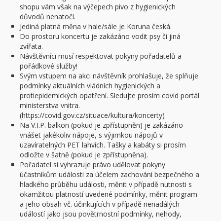
shopu vám však na výčepech pivo z hygienických
důvodů nenatočí.
Jediná platná měna v hale/sále je Koruna česká.
Do prostoru koncertu je zakázáno vodit psy či jiná
zvířata.
Návštěvníci musí respektovat pokyny pořadatelů a
pořádkové služby!
Svým vstupem na akci návštěvník prohlašuje, že splňuje
podmínky aktuálních vládních hygienických a
protiepidemických opatření. Sledujte prosím covid portál
ministerstva vnitra.
(https://covid.gov.cz/situace/kultura/koncerty)
Na V.I.P. balkon (pokud je zpřístupněn) je zakázáno
vnášet jakékoliv nápoje, s výjimkou nápojů v
uzavíratelných PET lahvích. Tašky a kabáty si prosím
odložte v šatně (pokud je zpřístupněna).
Pořadatel si vyhrazuje právo udělovat pokyny
účastníkům události za účelem zachování bezpečného a
hladkého průběhu události, měnit v případě nutnosti s
okamžitou platností uvedené podmínky, měnit program
a jeho obsah vč. účinkujících v případě nenadálých
událostí jako jsou povětrnostní podmínky, nehody,