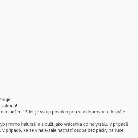
ěňuje!
e zákona!
sobám mladším 15 let je vstup povolen pouze v doprovodu dospělé
b i mimo halu/sál a slouží jako vrácenka do haly/sálu. V případě
 V případě, že se v hale/sále nachází osoba bez pásky na ruce,