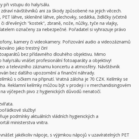
 při vstupu do haly/sálu.
draví návštěvníků ani za škody způsobené na jejich věcech.
 PET láhve, skleněné láhve, plechovky, sedátka, židličky (včetně
či dřevěných "kostek", zbraně, nože, nůžky, tyče na vlajky,
adatelem označeny za nebezpečné. Pořadatel si vyhrazuje právo
ofony, kamery či videokamery. Pořizování audio a videozáznamů
kováno jako trestný čin!
otoaparátů bez přídavného dlouhého objektivu. Mimo
haly/sálu vnášet profesionální fotoaparáty a objektivy!
ideo a televizního záznamu koncertu a atmosféry. Návštěvník
án bez dalšího upozornění a finanční náhrady.
límků s očkem na připnutí. Vratná záloha je 70 CZK. Kelímky se
oha. Reklamní kelímky můžou být v prodeji i v merchandisingovém
a výčepech pivo z hygienických důvodů nenatočí.
vířata.
pořádkové služby!
ňuje podmínky aktuálních vládních hygienických a
rtál ministerstva vnitra.
 vnášet jakékoliv nápoje, s výjimkou nápojů v uzavíratelných PET