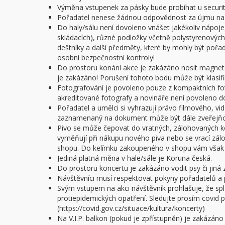
Výměna vstupenek za pásky bude probíhat u security
Pořadatel nenese žádnou odpovědnost za újmu na z
Do haly/sálu není dovoleno vnášet jakékoliv nápoje,
skládacích), různé podložky včetně polystyrenových 
deštníky a další předměty, které by mohly být poř
osobní bezpečnostní kontroly!
Do prostoru konání akce je zakázáno nosit magnet
je zakázáno! Porušení tohoto bodu může být klasifi
Fotografování je povoleno pouze z kompaktních f
akreditované fotografy a novináře není povoleno do 
Pořadatel a umělci si vyhrazují právo filmového, v
zaznamenaný na dokument může být dále zveřejňov
Pivo se může čepovat do vratných, zálohovaných ke
vyměňují při nákupu nového piva nebo se vrací zál
shopu. Do kelímku zakoupeného v shopu vám však n
Jediná platná měna v hale/sále je Koruna česká.
Do prostoru koncertu je zakázáno vodit psy či jiná z
Návštěvníci musí respektovat pokyny pořadatelů a 
Svým vstupem na akci návštěvník prohlašuje, že spl
protiepidemických opatření. Sledujte prosím covid po
(https://covid.gov.cz/situace/kultura/koncerty)
Na V.I.P. balkon (pokud je zpřístupněn) je zakázáno