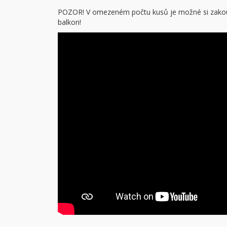
POZOR! V omezeném počtu kusů je možné si zakoup
balkon!