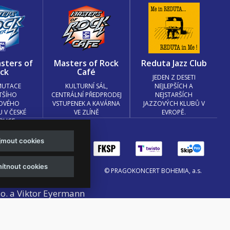
sters of
Masters of Rock
Reduta Jazz Club
ck
Café
JEDEN Z DESETI
MUTACE
KULTURNÍ SÁL,
NEJLEPŠÍCH A
TŠÍHO
CENTRÁLNÍ PŘEDPRODEJ
NEJSTARŠÍCH
OVÉHO
VSTUPENEK A KAVÁRNA
JAZZOVÝCH KLUBŮ V
U V ČESKÉ
VE ZLÍNĚ
EVROPĚ.
BLICE
ijmout cookies
ítnout cookies
© PRAGOKONCERT BOHEMIA, a.s.
.o. a
Viktor Eyermann