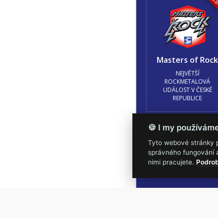
16.-19.
Masters of Roc
NEJVĚTŠÍ
ROCKMETALOVÁ
UDÁLOST V ČESKÉ
REPUBLICE
🍪 I my používám
Tyto webové stránky po
správného fungování a
Podmínky užití
🍪 Z
nimi pracujete.
Podrob