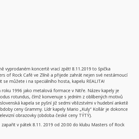
vyprodaném koncertě vrací zpět! 8.11.2019 to špička
rs of Rock Café ve Zlíně a přijede zahrát nejen své nestárnoucí
ěšit se můžete i na speciálního hosta, kapelu REALITA!
 roku 1996 jako metalová formace v Nitře. Název kapely je
dus rotundus, čímž konvenuje s jedním z oblíbených motivů
ovenská kapela se pyšní již sedmi vítězstvími v hudební anketě
bdoby ceny Grammy. Lídr kapely Mario „Kuly“ Kollár je dokonce
elevizní obrazovky (obdoba české ceny TÝTÝ).
zapařit v pátek 8.11. 2019 od 20:00 do klubu Masters of Rock