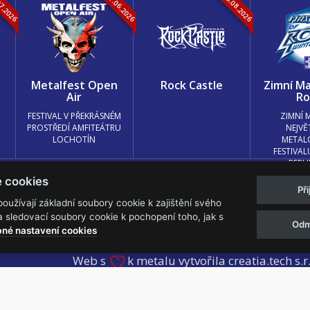
07.2026
05.-07.06.2026
13.-15.08.2026
k
Metalfest Open
Rock Castle
Zimní Ma
Air
Ro
FESTIVAL V PŘEKRÁSNÉM
ZIMNÍ 
PROSTŘEDÍ AMFITEÁTRU
NEJVĚ
LOCHOTÍN
METAL
FESTIVAL
REPU
e cookies
Př
užívají základní soubory cookie k zajištění svého
 sledovací soubory cookie k pochopení toho, jak s
Odm
měnit nastavení cookies.
né nastavení cookies
Web s
k metalu vytvořila creatia.tech s.r