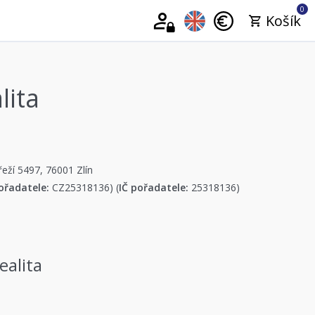
0
Košík
lita
řeží 5497, 76001 Zlín
ořadatele:
CZ25318136) (
IČ pořadatele:
25318136)
ealita