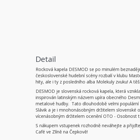
Detail
Rocková kapela DESMOD se po minulém beznadějně 
československé hudební scény rozbalí v klubu Maste
hity, ale i ty z posledního alba Molekuly zvuku! A t
DESMOD je slovenská rocková kapela, která vznikla
inspirován latinským názvem upíra obecného Desmo
metalové hudby. Tato dlouhodobě velmi populární sl
Slávik a je i mnohonásobným držitelem slovenské o
vícenásobným držitelem ocenění OTO - Osobnost t
S nákupem vstupenek rozhodně neváhejte a přijďte 
Café ve Zlíně na Čepkově!