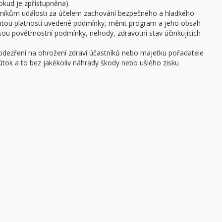
pokud je zpřístupněna).
stníkům události za účelem zachování bezpečného a hladkého
žitou platností uvedené podmínky, měnit program a jeho obsah
 jsou povětrnostní podmínky, nehody, zdravotní stav účinkujících
podezření na ohrožení zdraví účastníků nebo majetku pořadatele
ý útok a to bez jakékoliv náhrady škody nebo ušlého zisku