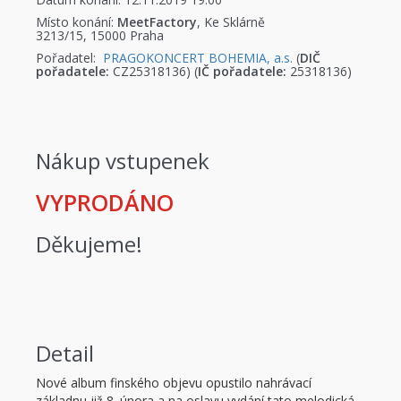
Místo konání:
MeetFactory
, Ke Sklárně
3213/15, 15000 Praha
Pořadatel:
PRAGOKONCERT BOHEMIA, a.s.
(
DIČ
pořadatele:
CZ25318136) (
IČ pořadatele:
25318136)
Nákup vstupenek
VYPRODÁNO
Děkujeme!
Detail
Nové album finského objevu opustilo nahrávací
základnu již 8. února a na oslavu vydání tato melodická