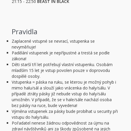
21:15 - 22:50
BEAST IN BLACK
Pravidla
Zaplacené vstupné se nevrací, vstupenka se
nevyměňuje!
Padělání vstupenek je nepřípustné a trestá se podle
zákona!
Děti starší tří let potřebují vlastní vstupenku. Osobám
mladším 15 let je vstup povolen pouze v doprovodu
dospělé osoby.
Vstupenka = páska na ruku, se kterou je možný pohyb i
mimo halu/sál a slouží jako vrácenka do haly/sálu. V
případě ztráty pásky již nebude vstup do haly/sálu
umožněn. V případě, že se v hale/sále nachází osoba
bez pásky na ruce, bude vyvedena!
Výměna vstupenek za pásky bude probíhat u security při
vstupu do haly/sálu.
Pořadatel nenese žádnou odpovědnost za újmu na
zdraví návštěvníků ani za škody způsobené na jejich