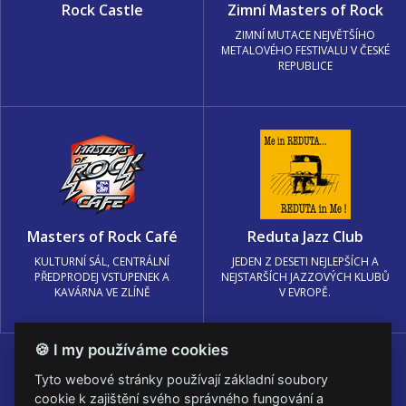
Rock Castle
Zimní Masters of Rock
ZIMNÍ MUTACE NEJVĚTŠÍHO
METALOVÉHO FESTIVALU V ČESKÉ
REPUBLICE
Masters of Rock Café
Reduta Jazz Club
KULTURNÍ SÁL, CENTRÁLNÍ
JEDEN Z DESETI NEJLEPŠÍCH A
PŘEDPRODEJ VSTUPENEK A
NEJSTARŠÍCH JAZZOVÝCH KLUBŮ
KAVÁRNA VE ZLÍNĚ
V EVROPĚ.
🍪 I my používáme cookies
Tyto webové stránky používají základní soubory
cookie k zajištění svého správného fungování a