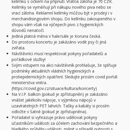
kelímků s očkem na připnutí. Vratná záloha je 70 CZK.
Kelímky se vyměňují při nákupu nového piva nebo se
vrací záloha. Reklamní kelímky můžou být v prodeji i v
merchandisingovém shopu. Do kelímku zakoupeného v
shopu vám však na výčepech pivo z hygienických
důvodů nenatočí.
Jediná platná měna v hale/sále je Koruna česká.
Do prostoru koncertu je zakázáno vodit psy či jiná
zvířata.
Návštěvníci musí respektovat pokyny pořadatelů a
pořádkové služby!
Svým vstupem na akci návštěvník prohlašuje, že splňuje
podmínky aktuálních vládních hygienických a
protiepidemických opatření. Sledujte prosím covid portál
ministerstva vnitra.
(https://covid.gov.cz/situace/kultura/koncerty)
Na V.I.P. balkon (pokud je zpřístupněn) je zakázáno
vnášet jakékoliv nápoje, s výjimkou nápojů v
uzavíratelných PET lahvích. Tašky a kabáty si prosím
odložte v šatně (pokud je zpřístupněna).
Pořadatel si vyhrazuje právo udělovat pokyny
účastníkům události za účelem zachování bezpečného a
hladkého průběhu události, měnit v případě nutnosti s