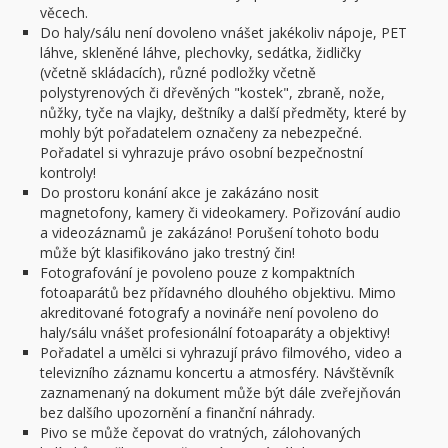
věcech.
Do haly/sálu není dovoleno vnášet jakékoliv nápoje, PET
láhve, skleněné láhve, plechovky, sedátka, židličky
(včetně skládacích), různé podložky včetně
polystyrenových či dřevěných "kostek", zbraně, nože,
nůžky, tyče na vlajky, deštníky a další předměty, které by
mohly být pořadatelem označeny za nebezpečné.
Pořadatel si vyhrazuje právo osobní bezpečnostní
kontroly!
Do prostoru konání akce je zakázáno nosit
magnetofony, kamery či videokamery. Pořizování audio
a videozáznamů je zakázáno! Porušení tohoto bodu
může být klasifikováno jako trestný čin!
Fotografování je povoleno pouze z kompaktních
fotoaparátů bez přídavného dlouhého objektivu. Mimo
akreditované fotografy a novináře není povoleno do
haly/sálu vnášet profesionální fotoaparáty a objektivy!
Pořadatel a umělci si vyhrazují právo filmového, video a
televizního záznamu koncertu a atmosféry. Návštěvník
zaznamenaný na dokument může být dále zveřejňován
bez dalšího upozornění a finanční náhrady.
Pivo se může čepovat do vratných, zálohovaných