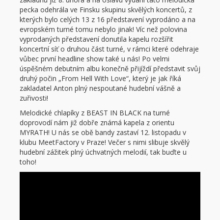
pecka odehrála ve Finsku skupinu skvělých koncertů, z
kterých bylo celých 13 z 16 představení vyprodáno a na
evropském turné tomu nebylo jinak! Víc než polovina
vyprodaných představení donutila kapelu rozšířit
koncertní síť o druhou část turné, v rámci které odehraje
vůbec první headline show také u nás! Po velmi
úspěšném debutním albu konečně přijíždí představit svůj
druhý počin „From Hell With Love“, který je jak říká
zakladatel Anton plný nespoutané hudební vášně a
zuřivosti!
Melodické chlapíky z BEAST IN BLACK na turné
doprovodí nám již dobře známá kapela z orientu
MYRATH! U nás se obě bandy zastaví 12. listopadu v
klubu MeetFactory v Praze! Večer s nimi slibuje skvělý
hudební zážitek plný úchvatných melodií, tak buďte u
toho!