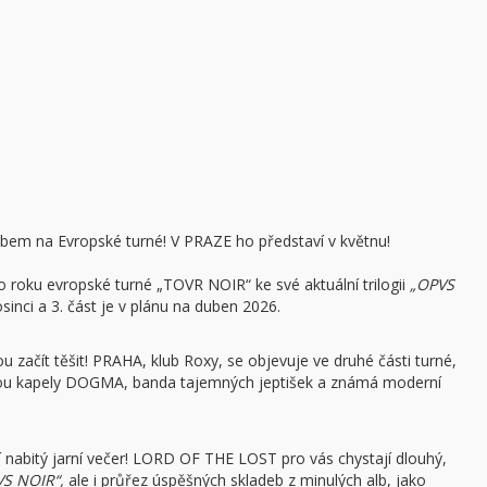
em na Evropské turné! V PRAZE ho představí v květnu!
 roku evropské turné „TOVR NOIR“ ke své aktuální trilogii
„OPVS
rosinci a 3. část je v plánu na duben 2026.
u začít těšit! PRAHA, klub Roxy, se objevuje ve druhé části turné,
udou kapely DOGMA, banda tajemných jeptišek a známá moderní
nabitý jarní večer! LORD OF THE LOST pro vás chystají dlouhý,
S NOIR“,
ale i průřez úspěšných skladeb z minulých alb, jako