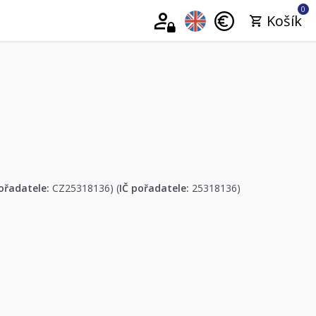
0
Košík
ořadatele:
CZ25318136) (
IČ pořadatele:
25318136)