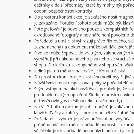
deštníky a další předměty, které by mohly být poř
osobní bezpečnostní kontroly!
Do prostoru konání akce je zakázáno nosit magnet
je zakázáno! Porušení tohoto bodu může být klasifi
Fotografování je povoleno pouze z kompaktních f
akreditované fotografy a novináře není povoleno do 
Pořadatel a umělci si vyhrazují právo filmového, v
zaznamenaný na dokument může být dále zveřejňov
Pivo se může čepovat do vratných, zálohovaných ke
vyměňují při nákupu nového piva nebo se vrací zál
shopu. Do kelímku zakoupeného v shopu vám však n
Jediná platná měna v hale/sále je Koruna česká.
Do prostoru koncertu je zakázáno vodit psy či jiná z
Návštěvníci musí respektovat pokyny pořadatelů a 
Svým vstupem na akci návštěvník prohlašuje, že spl
protiepidemických opatření. Sledujte prosím covid po
(https://covid.gov.cz/situace/kultura/koncerty)
Na V.I.P. balkon (pokud je zpřístupněn) je zakázáno
lahvích. Tašky a kabáty si prosím odložte v šatně (
Pořadatel si vyhrazuje právo udělovat pokyny úča
průběhu události, měnit v případě nutnosti s okam
vč. účinkujících v případě nenadálých událostí jako