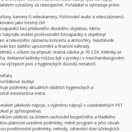
adatelem označeny za nebezpečné. Pořadatel si vyhrazuje právo
ofony, kamery či videokamery. Pořizování audio a videozáznamů
kováno jako trestný čin!
otoaparátů bez přídavného dlouhého objektivu. Mimo
haly/sálu vnášet profesionální fotoaparáty a objektivy!
ideo a televizního záznamu koncertu a atmosféry. Návštěvník
án bez dalšího upozornění a finanční náhrady.
límků s očkem na připnutí. Vratná záloha je 70 CZK. Kelímky se
oha. Reklamní kelímky můžou být v prodeji i v merchandisingovém
a výčepech pivo z hygienických důvodů nenatočí.
vířata.
pořádkové služby!
ňuje podmínky aktuálních vládních hygienických a
rtál ministerstva vnitra.
 vnášet jakékoliv nápoje, s výjimkou nápojů v uzavíratelných PET
pokud je zpřístupněna).
stníkům události za účelem zachování bezpečného a hladkého
žitou platností uvedené podmínky, měnit program a jeho obsah
 jsou povětrnostní podmínky, nehody, zdravotní stav účinkujících