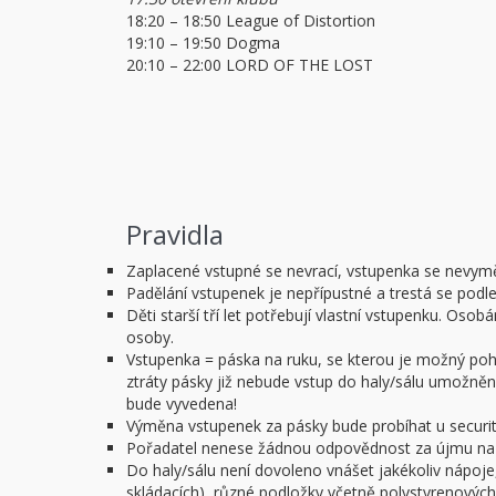
18:20 – 18:50 League of Distortion
19:10 – 19:50 Dogma
20:10 – 22:00 LORD OF THE LOST
Pravidla
Zaplacené vstupné se nevrací, vstupenka se nevym
Padělání vstupenek je nepřípustné a trestá se podl
Děti starší tří let potřebují vlastní vstupenku. O
osoby.
Vstupenka = páska na ruku, se kterou je možný pohy
ztráty pásky již nebude vstup do haly/sálu umožněn.
bude vyvedena!
Výměna vstupenek za pásky bude probíhat u security
Pořadatel nenese žádnou odpovědnost za újmu na z
Do haly/sálu není dovoleno vnášet jakékoliv nápoje,
skládacích), různé podložky včetně polystyrenových 