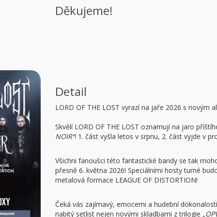
Děkujeme!
Detail
LORD OF THE LOST vyrazí na jaře 2026 s novým alb
Skvělí LORD OF THE LOST oznamují na jaro příštího
NOIR“
! 1. část vyšla letos v srpnu, 2. část vyjde v p
Všichni fanoušci této fantastické bandy se tak moho
přesně 6. května 2026! Speciálními hosty turné b
metalová formace LEAGUE OF DISTORTION!
Čeká vás zajímavý, emocemi a hudební dokonalostí 
nabitý setlist nejen novými skladbami z trilogie
„OPV