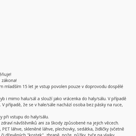
ěňuje!
e zákona!
sobám mladším 15 let je vstup povolen pouze v doprovodu dospělé
b i mimo halu/sál a slouží jako vrácenka do haly/sálu. V případě
 V případě, že se v hale/sále nachází osoba bez pásky na ruce,
 při vstupu do haly/sálu.
draví návštěvníků ani za škody způsobené na jejich věcech.
 PET láhve, skleněné láhve, plechovky, sedátka, židličky (včetně
či dřevěných "kostek", zbraně, nože, nůžky, tyče na vlajky,