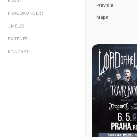
KLUBY
Pravidla
PRAGOKONCERT
Mapa
UMĚLCI
PARTNEŘI
KONTAKT