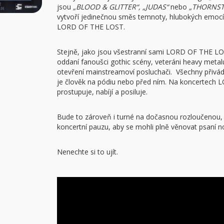
jsou
„BLOOD & GLITTER“, „JUDAS“
nebo
„THORNST
vytvoří jedinečnou směs temnoty, hlubokých emocí 
LORD OF THE LOST.
Stejně, jako jsou všestranní sami LORD OF THE LOST,
oddaní fanoušci gothic scény, veteráni heavy metalu
otevření mainstreamoví posluchači. Všechny přivád
je člověk na pódiu nebo před ním. Na koncertech 
prostupuje, nabíjí a posiluje.
Bude to zároveň i turné na dočasnou rozloučenou,
koncertní pauzu, aby se mohli plně věnovat psaní n
Nenechte si to ujít.