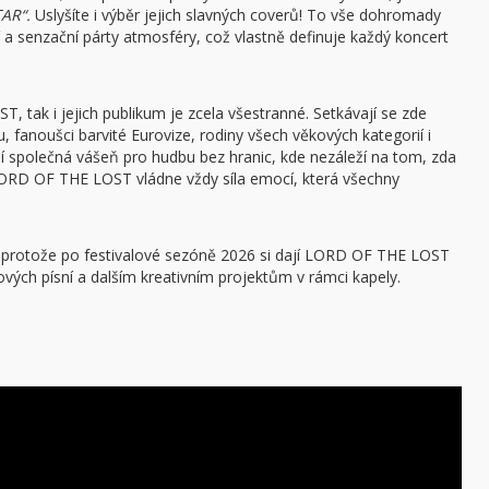
AR“.
Uslyšíte i výběr jejich slavných coverů! To vše dohromady
a senzační párty atmosféry, což vlastně definuje každý koncert
 tak i jejich publikum je zcela všestranné. Setkávají se zde
, fanoušci barvité Eurovize, rodiny všech věkových kategorií i
í společná vášeň pro hudbu bez hranic, kde nezáleží na tom, zda
LORD OF THE LOST vládne vždy síla emocí, která všechny
 protože po festivalové sezóně 2026 si dají LORD OF THE LOST
ových písní a dalším kreativním projektům v rámci kapely.