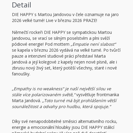
Detail
DIE HAPPY s Martou Jandovou v čele oznamuje na jaro
2026 velké turné! Live v březnu 2026 PRAZE!
Němečtí rockeři DIE HAPPY se sympatickou Martou
Jandovou, se vrací se silným poselstvím a plni svěží
pódiové energie! Pod mottem
„Empatie není slabost“
se kapela v březnu 2026 vydává na velké turné. Po tvůrčí
pauze a intenzivní studiové práci představí Marta
Jandová a její kolegové z kapely nejen nové písně, ale i
zbrusu nový živý set, který potěší všechny, staré i nové
fanoušky.
„Empathy is no weakness“ je naší největší silou ve
stále více polarizovaném světě,“
vysvětluje frontmanka
Marta Jandová.
„Toto turné má být prohlášením větší
sounáležitost a odvahy pro hudbu, která spojuje.“
Díky své nenapodobitelné směsici alternativního rocku,
energie a emocionální hloubky jsou DIE HAPPY stálicí