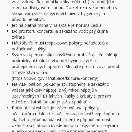
vrací záloha. Reklamní kelímky můžou být v prodeji i v
merchandisingovém shopu. Do kelímku zakoupeného v
shopu vám však na výčepech pivo z hygienických
důvodů nenatočí.
Jediná platná měna v hale/sále je Koruna česká.
Do prostoru koncertu je zakázáno vodit psy či jiná
zvířata.
Návštěvníci musí respektovat pokyny pořadatelů a
pořádkové služby!
Svým vstupem na akci návštěvník prohlašuje, že splňuje
podmínky aktuálních vládních hygienických a
protiepidemických opatření. Sledujte prosím covid portál
ministerstva vnitra.
(https://covid.gov.cz/situace/kultura/koncerty)
Na V.I.P. balkon (pokud je zpřístupněn) je zakázáno
vnášet jakékoliv nápoje, s výjimkou nápojů v
uzavíratelných PET lahvích. Tašky a kabáty si prosím
odložte v šatně (pokud je zpřístupněna).
Pořadatel si vyhrazuje právo udělovat pokyny
účastníkům události za účelem zachování bezpečného a
hladkého průběhu události, měnit v případě nutnosti s
okamžitou platností uvedené podmínky, měnit program
a jeho obsah vč. účinkujících v případě nenadálých