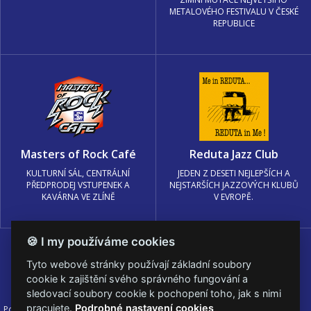
METALOVÉHO FESTIVALU V ČESKÉ
REPUBLICE
Masters of Rock Café
Reduta Jazz Club
KULTURNÍ SÁL, CENTRÁLNÍ
JEDEN Z DESETI NEJLEPŠÍCH A
PŘEDPRODEJ VSTUPENEK A
NEJSTARŠÍCH JAZZOVÝCH KLUBŮ
KAVÁRNA VE ZLÍNĚ
V EVROPĚ.
🍪 I my používáme cookies
Tyto webové stránky používají základní soubory
cookie k zajištění svého správného fungování a
sledovací soubory cookie k pochopení toho, jak s nimi
pracujete.
Podrobné nastavení cookies
Podmínky užití
🍪 Změnit nastavení cookies.