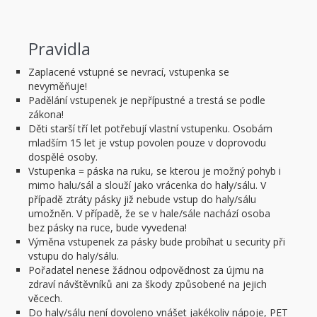
Pravidla
Zaplacené vstupné se nevrací, vstupenka se
nevyměňuje!
Padělání vstupenek je nepřípustné a trestá se podle
zákona!
Děti starší tří let potřebují vlastní vstupenku. Osobám
mladším 15 let je vstup povolen pouze v doprovodu
dospělé osoby.
Vstupenka = páska na ruku, se kterou je možný pohyb i
mimo halu/sál a slouží jako vrácenka do haly/sálu. V
případě ztráty pásky již nebude vstup do haly/sálu
umožněn. V případě, že se v hale/sále nachází osoba
bez pásky na ruce, bude vyvedena!
Výměna vstupenek za pásky bude probíhat u security při
vstupu do haly/sálu.
Pořadatel nenese žádnou odpovědnost za újmu na
zdraví návštěvníků ani za škody způsobené na jejich
věcech.
Do haly/sálu není dovoleno vnášet jakékoliv nápoje, PET