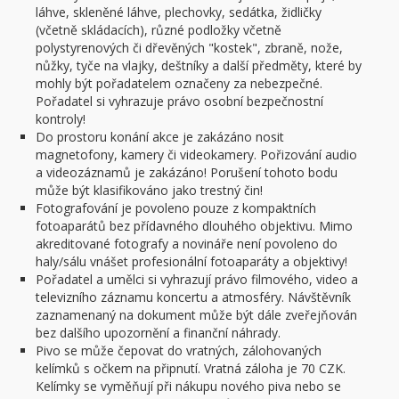
láhve, skleněné láhve, plechovky, sedátka, židličky
(včetně skládacích), různé podložky včetně
polystyrenových či dřevěných "kostek", zbraně, nože,
nůžky, tyče na vlajky, deštníky a další předměty, které by
mohly být pořadatelem označeny za nebezpečné.
Pořadatel si vyhrazuje právo osobní bezpečnostní
kontroly!
Do prostoru konání akce je zakázáno nosit
magnetofony, kamery či videokamery. Pořizování audio
a videozáznamů je zakázáno! Porušení tohoto bodu
může být klasifikováno jako trestný čin!
Fotografování je povoleno pouze z kompaktních
fotoaparátů bez přídavného dlouhého objektivu. Mimo
akreditované fotografy a novináře není povoleno do
haly/sálu vnášet profesionální fotoaparáty a objektivy!
Pořadatel a umělci si vyhrazují právo filmového, video a
televizního záznamu koncertu a atmosféry. Návštěvník
zaznamenaný na dokument může být dále zveřejňován
bez dalšího upozornění a finanční náhrady.
Pivo se může čepovat do vratných, zálohovaných
kelímků s očkem na připnutí. Vratná záloha je 70 CZK.
Kelímky se vyměňují při nákupu nového piva nebo se