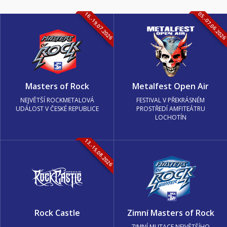
16.-19.07.2026
05.-07.06.202
Masters of Rock
Metalfest Open Air
NEJVĚTŠÍ ROCKMETALOVÁ
FESTIVAL V PŘEKRÁSNÉM
UDÁLOST V ČESKÉ REPUBLICE
PROSTŘEDÍ AMFITEÁTRU
LOCHOTÍN
13.-15.08.2026
Rock Castle
Zimní Masters of Rock
ZIMNÍ MUTACE NEJVĚTŠÍHO