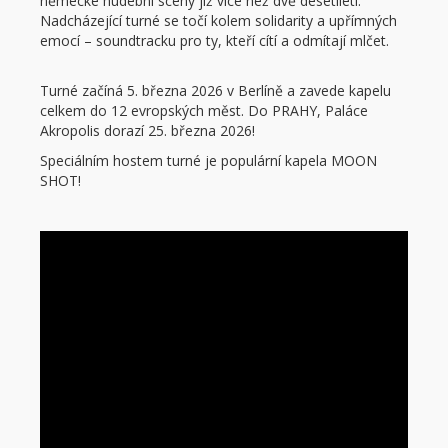
německé hudební scény již více než dvě desetiletí.
Nadcházející turné se točí kolem solidarity a upřímných
emocí – soundtracku pro ty, kteří cítí a odmítají mlčet.
Turné začíná 5. března 2026 v Berlíně a zavede kapelu
celkem do 12 evropských měst. Do PRAHY, Paláce
Akropolis dorazí 25. března 2026!
Speciálním hostem turné je populární kapela MOON
SHOT!