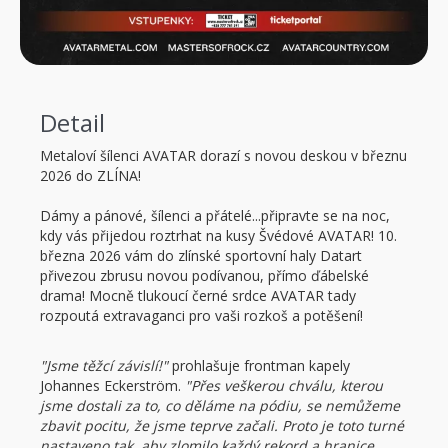
Detail
Metaloví šílenci AVATAR dorazí s novou deskou v březnu
2026 do ZLÍNA!
Dámy a pánové, šílenci a přátelé...připravte se na noc,
kdy vás přijedou roztrhat na kusy Švédové AVATAR! 10.
března 2026 vám do zlínské sportovní haly Datart
přivezou zbrusu novou podívanou, přímo ďábelské
drama! Mocně tlukoucí černé srdce AVATAR tady
rozpoutá extravaganci pro vaši rozkoš a potěšení!
"Jsme těžcí závislí!"
prohlašuje frontman kapely
Johannes Eckerström.
"Přes veškerou chválu, kterou
jsme dostali za to, co děláme na pódiu, se nemůžeme
zbavit pocitu, že jsme teprve začali. Proto je toto turné
nastaveno tak, aby zlomilo každý rekord a hranice