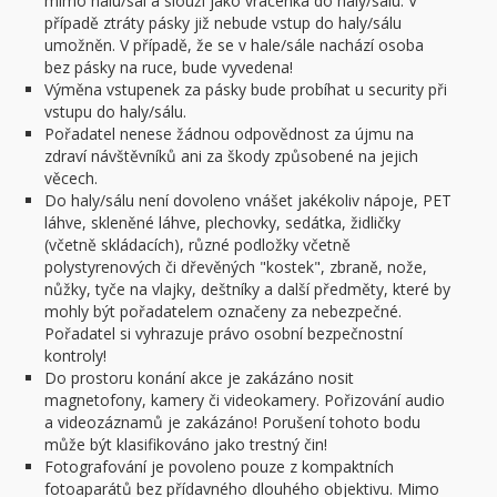
mimo halu/sál a slouží jako vrácenka do haly/sálu. V
případě ztráty pásky již nebude vstup do haly/sálu
umožněn. V případě, že se v hale/sále nachází osoba
bez pásky na ruce, bude vyvedena!
Výměna vstupenek za pásky bude probíhat u security při
vstupu do haly/sálu.
Pořadatel nenese žádnou odpovědnost za újmu na
zdraví návštěvníků ani za škody způsobené na jejich
věcech.
Do haly/sálu není dovoleno vnášet jakékoliv nápoje, PET
láhve, skleněné láhve, plechovky, sedátka, židličky
(včetně skládacích), různé podložky včetně
polystyrenových či dřevěných "kostek", zbraně, nože,
nůžky, tyče na vlajky, deštníky a další předměty, které by
mohly být pořadatelem označeny za nebezpečné.
Pořadatel si vyhrazuje právo osobní bezpečnostní
kontroly!
Do prostoru konání akce je zakázáno nosit
magnetofony, kamery či videokamery. Pořizování audio
a videozáznamů je zakázáno! Porušení tohoto bodu
může být klasifikováno jako trestný čin!
Fotografování je povoleno pouze z kompaktních
fotoaparátů bez přídavného dlouhého objektivu. Mimo