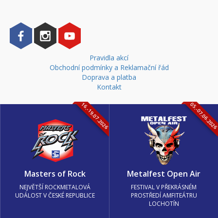
Pravidla akcí
Obchodní podmínky a Reklamační řád
Doprava a platba
Kontakt
16.-19.07.2026
05.-07.06.202
Masters of Rock
Metalfest Open Air
NEJVĚTŠÍ ROCKMETALOVÁ
FESTIVAL V PŘEKRÁSNÉM
UDÁLOST V ČESKÉ REPUBLICE
PROSTŘEDÍ AMFITEÁTRU
LOCHOTÍN