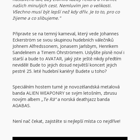
našich minulých cest. Nemluvím jen o velikosti.
Všechno musí být lepší než kdy dřív. Je to to, pro co
žijeme a co slibujeme."
Připravte se na temný karneval, který vede Johannes
Eckerström se svou skupinou hudebních válečníků
Johnem Alfredssonem, Jonasem Jarlsbym, Henrikem
Sandelinem a Timem Öhrströmem. Uslyšíte písně noví i
starší a bude to AVATAR, jaký jste ještě nikdy předtím
neviděli! Bude to jejich dosud největší koncert jejich
pestré 25. leté hudební kariéry! Budete u toho?
Speciálním hostem turné je novozélandská metalová
banda ALIEN WEAPONRY se svým letošním, zbrusu
novým albem
„Te Rā“
a norská deathjazz banda
AGABAS.
Není nač čekat, zajistěte si nejlepší místa co nejdříve!