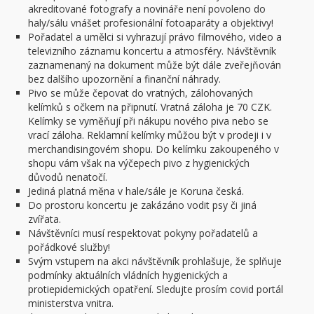
akreditované fotografy a novináře není povoleno do
haly/sálu vnášet profesionální fotoaparáty a objektivy!
Pořadatel a umělci si vyhrazují právo filmového, video a
televizního záznamu koncertu a atmosféry. Návštěvník
zaznamenaný na dokument může být dále zveřejňován
bez dalšího upozornění a finanční náhrady.
Pivo se může čepovat do vratných, zálohovaných
kelímků s očkem na připnutí. Vratná záloha je 70 CZK.
Kelímky se vyměňují při nákupu nového piva nebo se
vrací záloha. Reklamní kelímky můžou být v prodeji i v
merchandisingovém shopu. Do kelímku zakoupeného v
shopu vám však na výčepech pivo z hygienických
důvodů nenatočí.
Jediná platná měna v hale/sále je Koruna česká.
Do prostoru koncertu je zakázáno vodit psy či jiná
zvířata.
Návštěvníci musí respektovat pokyny pořadatelů a
pořádkové služby!
Svým vstupem na akci návštěvník prohlašuje, že splňuje
podmínky aktuálních vládních hygienických a
protiepidemických opatření. Sledujte prosím covid portál
ministerstva vnitra.