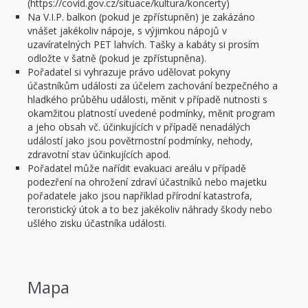
(https://covid.gov.cz/situace/kultura/koncerty)
Na V.I.P. balkon (pokud je zpřístupněn) je zakázáno
vnášet jakékoliv nápoje, s výjimkou nápojů v
uzavíratelných PET lahvích. Tašky a kabáty si prosím
odložte v šatně (pokud je zpřístupněna).
Pořadatel si vyhrazuje právo udělovat pokyny
účastníkům události za účelem zachování bezpečného a
hladkého průběhu události, měnit v případě nutnosti s
okamžitou platností uvedené podmínky, měnit program
a jeho obsah vč. účinkujících v případě nenadálých
událostí jako jsou povětrnostní podmínky, nehody,
zdravotní stav účinkujících apod.
Pořadatel může nařídit evakuaci areálu v případě
podezření na ohrožení zdraví účastníků nebo majetku
pořadatele jako jsou například přírodní katastrofa,
teroristický útok a to bez jakékoliv náhrady škody nebo
ušlého zisku účastníka události.
Mapa