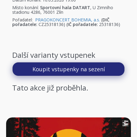
Místo konání:
Sportovní hala DATART
, U Zimního
stadionu 4286, 76001 Zlín
Pořadatel:
PRAGOKONCERT BOHEMIA, a.s.
(
DIČ
pořadatele:
CZ25318136) (
IČ pořadatele:
25318136)
Další varianty vstupenek
Koupit vstupenky na sezení
Tato akce již proběhla.