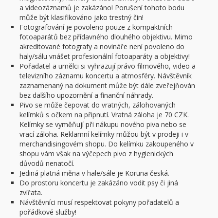
a videozáznamů je zakázáno! Porušení tohoto bodu
může být klasifikováno jako trestný čin!
Fotografování je povoleno pouze z kompaktních
fotoaparátů bez přídavného dlouhého objektivu. Mimo
akreditované fotografy a novináře není povoleno do
haly/sálu vnášet profesionální fotoaparáty a objektivy!
Pořadatel a umělci si vyhrazují právo filmového, video a
televizního záznamu koncertu a atmosféry. Návštěvník
zaznamenaný na dokument může být dále zveřejňován
bez dalšího upozornění a finanční náhrady.
Pivo se může čepovat do vratných, zálohovaných
kelímků s očkem na připnutí. Vratná záloha je 70 CZK.
Kelímky se vyměňují při nákupu nového piva nebo se
vrací záloha. Reklamní kelímky můžou být v prodeji i v
merchandisingovém shopu. Do kelímku zakoupeného v
shopu vám však na výčepech pivo z hygienických
důvodů nenatočí.
Jediná platná měna v hale/sále je Koruna česká.
Do prostoru koncertu je zakázáno vodit psy či jiná
zvířata.
Návštěvníci musí respektovat pokyny pořadatelů a
pořádkové služby!