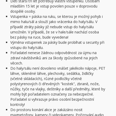
Děti starší tří let potřebují vlastní vstupenku. Osobám
mladším 15 let je vstup povolen pouze v doprovodu
dospělé osoby.
Vstupenka = páska na ruku, se kterou je možný pohyb i
mimo halu/sál a slouží jako vrácenka do haly/sálu. V
případě ztráty pásky již nebude vstup do haly/sálu
umožněn. V případě, že se v hale/sále nachází osoba
bez pásky na ruce, bude vyvedena!
Výměna vstupenek za pásky bude probíhat u security při
vstupu do haly/sálu.
Pořadatel nenese žádnou odpovědnost za újmu na
zdraví návštěvníků ani za škody způsobené na jejich
věcech.
Do haly/sálu není dovoleno vnášet jakékoliv nápoje, PET
láhve, skleněné láhve, plechovky, sedátka, židličky
(včetně skládacích), různé podložky včetně
polystyrenových či dřevěných "kostek", zbraně, nože,
nůžky, tyče na vlajky, deštníky a další předměty, které by
mohly být pořadatelem označeny za nebezpečné.
Pořadatel si vyhrazuje právo osobní bezpečnostní
kontroly!
Do prostoru konání akce je zakázáno nosit
magnetofony, kamery či videokamery. Pořizování audio