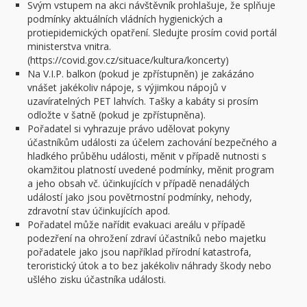
Svým vstupem na akci návštěvník prohlašuje, že splňuje
podmínky aktuálních vládních hygienických a
protiepidemických opatření. Sledujte prosím covid portál
ministerstva vnitra.
(https://covid.gov.cz/situace/kultura/koncerty)
Na V.I.P. balkon (pokud je zpřístupněn) je zakázáno
vnášet jakékoliv nápoje, s výjimkou nápojů v
uzavíratelných PET lahvích. Tašky a kabáty si prosím
odložte v šatně (pokud je zpřístupněna).
Pořadatel si vyhrazuje právo udělovat pokyny
účastníkům události za účelem zachování bezpečného a
hladkého průběhu události, měnit v případě nutnosti s
okamžitou platností uvedené podmínky, měnit program
a jeho obsah vč. účinkujících v případě nenadálých
událostí jako jsou povětrnostní podmínky, nehody,
zdravotní stav účinkujících apod.
Pořadatel může nařídit evakuaci areálu v případě
podezření na ohrožení zdraví účastníků nebo majetku
pořadatele jako jsou například přírodní katastrofa,
teroristický útok a to bez jakékoliv náhrady škody nebo
ušlého zisku účastníka události.