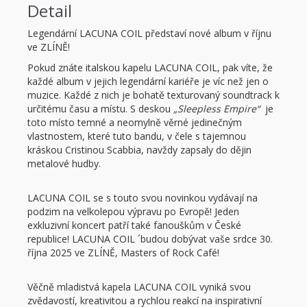
Detail
Legendární LACUNA COIL představí nové album v říjnu
ve ZLÍNĚ!
Pokud znáte italskou kapelu LACUNA COIL, pak víte, že
každé album v jejich legendární kariéře je víc než jen o
muzice. Každé z nich je bohatě texturovaný soundtrack k
určitému času a místu. S deskou
„Sleepless Empire“
je
toto místo temné a neomylně věrné jedinečným
vlastnostem, které tuto bandu, v čele s tajemnou
kráskou Cristinou Scabbia, navždy zapsaly do dějin
metalové hudby.
LACUNA COIL se s touto svou novinkou vydávají na
podzim na velkolepou výpravu po Evropě! Jeden
exkluzivní koncert patří také fanouškům v České
republice! LACUNA COIL ´budou dobývat vaše srdce 30.
října 2025 ve ZLÍNĚ, Masters of Rock Café!
Věčně mladistvá kapela LACUNA COIL vyniká svou
zvědavostí, kreativitou a rychlou reakcí na inspirativní