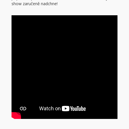
show zaručeně nadchne!