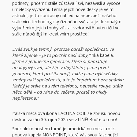
podněty, přičemž stále zůstávají sví, nezávislí a vysoce
umělecky vyvážení. Téma jejich nové desky je velmi
aktuální, je to současný náhled na nebezpečí našeho
stále více technologicky řízeného světa a je dokonalým
vyjádřením jejich touhy zůstat vzdorovitě autentičtí ve
stále náročnějším kreativním prostředí.
„Náš zvuk je temný, protože odráží společnost, ve
které žijeme – je to portrét naší doby,“
říká kapela.
„Jsme z jedinečné generace, která si pamatuje
analogový svět, ale žije v digitálním, jsme první
generací, která prožila obojí, takže jsme byli svědky
změny naší společnosti, a to je Impérium beze spánku.
Každý je stále na svém telefonu, neustále roluje, stále
něco dělá – od rána do večera, prostě to nikdy
nepřestane.“
Italská metalová ikona LACUNA COIL se zbrusu novou
deskou zazáří 30. října 2025 ve ZLÍNĚ! Buďte u toho!
Speciálním hostem turné je americká nu-metal-rock-
popová kapela NONPOINT, která vás svou fascinující