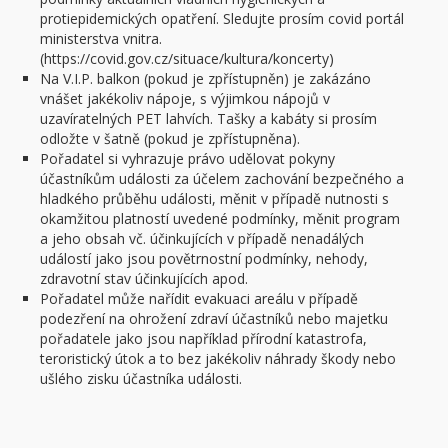
protiepidemických opatření. Sledujte prosím covid portál
ministerstva vnitra.
(https://covid.gov.cz/situace/kultura/koncerty)
Na V.I.P. balkon (pokud je zpřístupněn) je zakázáno
vnášet jakékoliv nápoje, s výjimkou nápojů v
uzavíratelných PET lahvích. Tašky a kabáty si prosím
odložte v šatně (pokud je zpřístupněna).
Pořadatel si vyhrazuje právo udělovat pokyny
účastníkům události za účelem zachování bezpečného a
hladkého průběhu události, měnit v případě nutnosti s
okamžitou platností uvedené podmínky, měnit program
a jeho obsah vč. účinkujících v případě nenadálých
událostí jako jsou povětrnostní podmínky, nehody,
zdravotní stav účinkujících apod.
Pořadatel může nařídit evakuaci areálu v případě
podezření na ohrožení zdraví účastníků nebo majetku
pořadatele jako jsou například přírodní katastrofa,
teroristický útok a to bez jakékoliv náhrady škody nebo
ušlého zisku účastníka události.