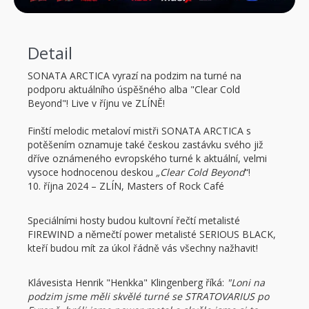
Detail
SONATA ARCTICA vyrazí na podzim na turné na
podporu aktuálního úspěšného alba "Clear Cold
Beyond"! Live v říjnu ve ZLÍNĚ!
Finští melodic metaloví mistři SONATA ARCTICA s
potěšením oznamuje také českou zastávku svého již
dříve oznámeného evropského turné k aktuální, velmi
vysoce hodnocenou deskou
„Clear Cold Beyond
“!
10. října 2024 – ZLÍN, Masters of Rock Café
Speciálními hosty budou kultovní řečtí metalisté
FIREWIND a němečtí power metalisté SERIOUS BLACK,
kteří budou mít za úkol řádně vás všechny nažhavit!
Klávesista Henrik "Henkka" Klingenberg říká:
"Loni na
podzim jsme měli skvělé turné se STRATOVARIUS po