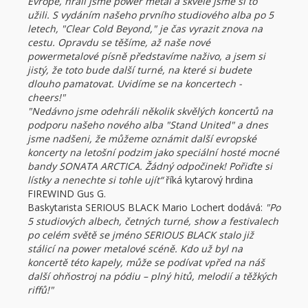
Evropě, hráli jsme power metal a skvěle jsme si to
užili. S vydáním našeho prvního studiového alba po 5
letech, "Clear Cold Beyond," je čas vyrazit znova na
cestu. Opravdu se těšíme, až naše nové
powermetalové písně představíme naživo, a jsem si
jistý, že toto bude další turné, na které si budete
dlouho pamatovat. Uvidíme se na koncertech -
cheers!"
"Nedávno jsme odehráli několik skvělých koncertů na
podporu našeho nového alba "Stand United" a dnes
jsme nadšeni, že můžeme oznámit další evropské
koncerty na letošní podzim jako speciální hosté mocné
bandy SONATA ARCTICA. Žádný odpočinek! Pořiďte si
lístky a nenechte si tohle ujít“
říká kytarový hrdina
FIREWIND Gus G.
Baskytarista SERIOUS BLACK Mario Lochert dodává:
"Po
5 studiových albech, četných turné, show a festivalech
po celém světě se jméno SERIOUS BLACK stalo již
stálicí na power metalové scéně. Kdo už byl na
koncertě této kapely, může se podívat vpřed na náš
další ohňostroj na pódiu – plný hitů, melodií a těžkých
riffů!"