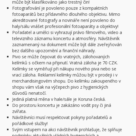
může být klasifikováno jako trestný čin!
Fotografování je povoleno pouze z kompaktních
fotoaparátů bez přídavného dlouhého objektivu. Mimo
akreditované fotografy a novináře není povoleno do
haly/sálu vnášet profesionální fotoaparáty a objektivy!
Pořadatel a umělci si vyhrazují právo filmového, video a
televizního záznamu koncertu a atmosféry. Návštěvník
zaznamenaný na dokument může být dále zveřejňován
bez dalšího upozornění a finanční náhrady.
Pivo se může čepovat do vratných, zálohovaných
kelímků s očkem na připnutí. Vratná záloha je 70 CZK.
Kelímky se vyměňují při nákupu nového piva nebo se
vrací záloha. Reklamní kelímky můžou být v prodeji i v
merchandisingovém shopu. Do kelímku zakoupeného v
shopu vám však na výčepech pivo z hygienických
důvodů nenatočí.
Jediná platná měna v hale/sále je Koruna česká.
Do prostoru koncertu je zakázáno vodit psy či jiná
zvířata.
Návštěvníci musí respektovat pokyny pořadatelů a
pořádkové služby!
Svým vstupem na akci návštěvník prohlašuje, že splňuje
podmínky aktuálních vládních hygienických a