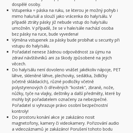
dospělé osoby.
Vstupenka = páska na ruku, se kterou je možný pohyb i
mimo halu/sál a slouží jako vrácenka do haly/sálu. V
případě ztráty pásky již nebude vstup do haly/sálu
umožněn. V případě, že se v hale/sále nachází osoba
bez pásky na ruce, bude vyvedena!
Výměna vstupenek za pásky bude probíhat u security při
vstupu do haly/sálu.
Pořadatel nenese žádnou odpovědnost za újmu na
zdraví návštěvníků ani za škody způsobené na jejich
věcech.
Do haly/sálu není dovoleno vnášet jakékoliv nápoje, PET
láhve, skleněné láhve, plechovky, sedátka, židličky
(včetně skládacích), různé podložky včetně
polystyrenových či dřevěných "kostek", zbraně, nože,
nůžky, tyče na vlajky, deštníky a další předměty, které by
mohly být pořadatelem označeny za nebezpečné.
Pořadatel si vyhrazuje právo osobní bezpečnostní
kontroly!
Do prostoru konání akce je zakázáno nosit
magnetofony, kamery či videokamery. Pořizování audio
a videozáznamů je zakázáno! Porušení tohoto bodu