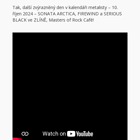
Tak, další zvýrazněný den v kalendáři metalisty – 10.
říjen 2024 – SONATA ARCTICA, FIREWIND a SERIOUS
BLACK ve ZLÍNĚ, Masters of Rock Café!