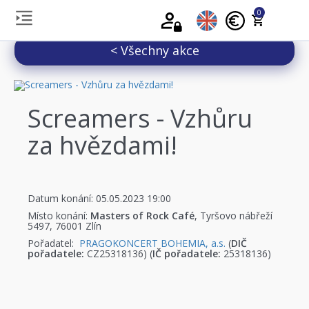
0
< Všechny akce
Screamers - Vzhůru
za hvězdami!
Datum konání: 05.05.2023 19:00
Místo konání:
Masters of Rock Café
, Tyršovo nábřeží
5497, 76001 Zlín
Pořadatel:
PRAGOKONCERT BOHEMIA, a.s.
(
DIČ
pořadatele:
CZ25318136) (
IČ pořadatele:
25318136)