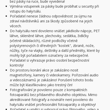
bez pásky na ruce, bude vyvedena!
Výměna vstupenek za pásky bude probíhat u security při
vstupu do haly/sálu.
Pořadatel nenese žádnou odpovědnost za újmu na
zdraví návštěvníků ani za škody způsobené na jejich
věcech.
Do haly/sálu není dovoleno vnášet jakékoliv nápoje, PET
láhve, skleněné láhve, plechovky, sedátka, židličky
(včetně skládacích), různé podložky včetně
polystyrenových či dřevěných "kostek", zbraně, nože,
nůžky, tyče na vlajky, deštníky a další předměty, které by
mohly být pořadatelem označeny za nebezpečné.
Pořadatel si vyhrazuje právo osobní bezpečnostní
kontroly!
Do prostoru konání akce je zakázáno nosit
magnetofony, kamery či videokamery. Pořizování audio
a videozáznamů je zakázáno! Porušení tohoto bodu
může být klasifikováno jako trestný čin!
Fotografování je povoleno pouze z kompaktních
fotoaparátů bez přídavného dlouhého objektivu. Mimo
akreditované fotografy a novináře není povoleno do
haly/sálu vnášet profesionální fotoaparáty a objektivy!
Pořadatel a umělci si vyhrazují právo filmového, video a