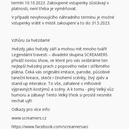
termín 10.10.2023. Zakoupené vstupenky zůstávají v
platnosti, není třeba je vyměňovat.
V případě nevyhovujícího náhradního termínu je možné
vstupenky vrátit v místě zakoupení a to do 31.5.2023.
Vzhůru za hvězdami!
Hvězdy jako hvězdy září a mohou mít mnoho tváří!
Legendární travesti – divadelní skupina SCREAMERS
přiváží novou show, ve které pro vás sesbíráme ten
nejlepší hvězdný prach z popového nebe i stříbrného
plátna. Čeká vás originální imitace, parodie, působivé
taneční kreace, skeče i činoherní scénky, živý zpěv a
stand-up interakce. To vše, zahalené v mlhovině
výpravných kostýmů a scény. A k tomu - plný Velký vůz
humoru a zábavy! Tento Velký třesk si prostě nesmíte
nechat ujít!
Odkazy pro více info:
www.screamers.cz
https://www.facebook.com/screamersaci