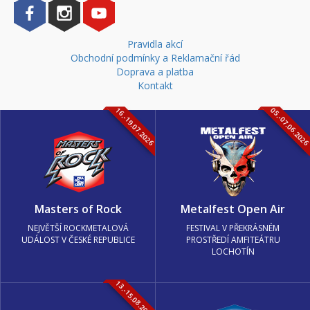
Pravidla akcí
Obchodní podmínky a Reklamační řád
Doprava a platba
Kontakt
16.-19.07.2026
05.-07.06.202
Masters of Rock
Metalfest Open Air
NEJVĚTŠÍ ROCKMETALOVÁ
FESTIVAL V PŘEKRÁSNÉM
UDÁLOST V ČESKÉ REPUBLICE
PROSTŘEDÍ AMFITEÁTRU
LOCHOTÍN
13.-15.08.2026