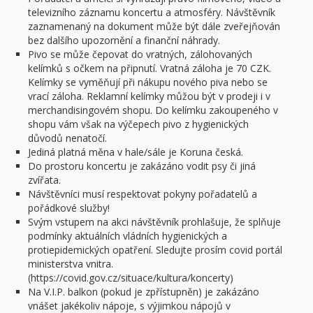
televizního záznamu koncertu a atmosféry. Návštěvník
zaznamenaný na dokument může být dále zveřejňován
bez dalšího upozornění a finanční náhrady.
Pivo se může čepovat do vratných, zálohovaných
kelímků s očkem na připnutí. Vratná záloha je 70 CZK.
Kelímky se vyměňují při nákupu nového piva nebo se
vrací záloha. Reklamní kelímky můžou být v prodeji i v
merchandisingovém shopu. Do kelímku zakoupeného v
shopu vám však na výčepech pivo z hygienických
důvodů nenatočí.
Jediná platná měna v hale/sále je Koruna česká.
Do prostoru koncertu je zakázáno vodit psy či jiná
zvířata.
Návštěvníci musí respektovat pokyny pořadatelů a
pořádkové služby!
Svým vstupem na akci návštěvník prohlašuje, že splňuje
podmínky aktuálních vládních hygienických a
protiepidemických opatření. Sledujte prosím covid portál
ministerstva vnitra.
(https://covid.gov.cz/situace/kultura/koncerty)
Na V.I.P. balkon (pokud je zpřístupněn) je zakázáno
vnášet jakékoliv nápoje, s výjimkou nápojů v