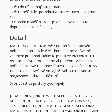
- Děti do tří let mají vstup zdarma.
- Děti starší tří let potřebují vlastní vstupenku za plnou
cenu.
- Osobám mladším 15 let je vstup povolen pouze v
doprovodu dospělé osoby.
Detail
MASTERS OF ROCK je zpět! Po 2letém covidovém
odkladu, se letos v létě všichni sejdeme v důvěrně
známém prostředí likérky R. Jelínek ve VIZOVICÍCH a
oslavíme návrat rocku a metalu k životu. A bude to
pořádná oslava! Headliner festivalu, legendární JUDAS
PRIEST zde oslaví své 50. výročí velkou a slavností
megashow! Oslav se zúčastní:
Svoji účast už přislíbily tyto kapely:
JUDAS PRIEST, NIGHTWISH, SEPULTURA, HEAVEN
SHALL BURN, LACUNA COIL, THE DEAD DAISIES,
TESTAMENT, LORDI, BEAST IN BLACK, ALESTORM,
AMORPHIS, GOTTHARD, KATAKLYSM, ORDEN OGAN,