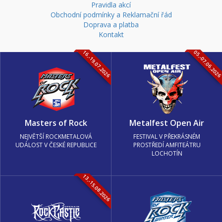
Pravidla akcí
Obchodní podmínky a Reklamační řád
Doprava a platba
Kontakt
16.-19.07.2026
05.-07.06.202
Masters of Rock
Metalfest Open Air
NEJVĚTŠÍ ROCKMETALOVÁ
FESTIVAL V PŘEKRÁSNÉM
UDÁLOST V ČESKÉ REPUBLICE
PROSTŘEDÍ AMFITEÁTRU
LOCHOTÍN
13.-15.08.2026