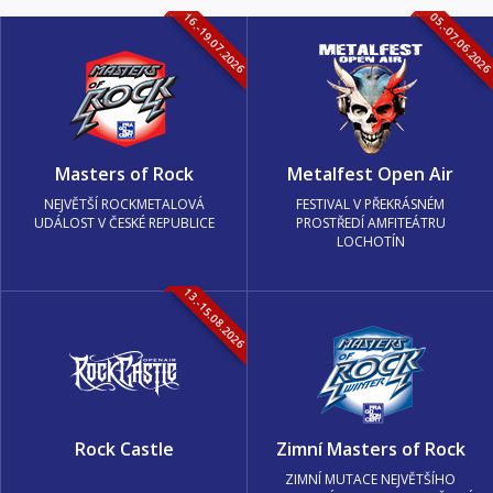
16.-19.07.2026
05.-07.06.202
Masters of Rock
Metalfest Open Air
NEJVĚTŠÍ ROCKMETALOVÁ
FESTIVAL V PŘEKRÁSNÉM
UDÁLOST V ČESKÉ REPUBLICE
PROSTŘEDÍ AMFITEÁTRU
LOCHOTÍN
13.-15.08.2026
Rock Castle
Zimní Masters of Rock
ZIMNÍ MUTACE NEJVĚTŠÍHO