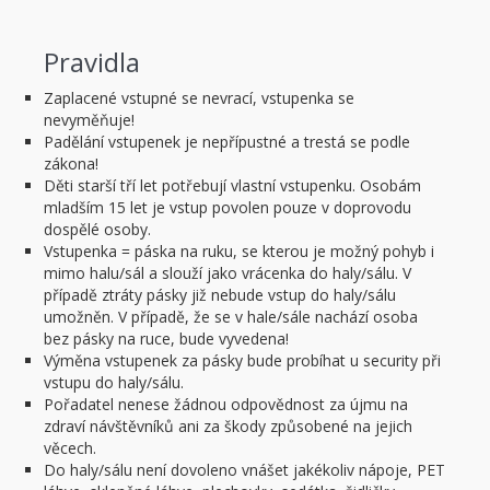
Pravidla
Zaplacené vstupné se nevrací, vstupenka se
nevyměňuje!
Padělání vstupenek je nepřípustné a trestá se podle
zákona!
Děti starší tří let potřebují vlastní vstupenku. Osobám
mladším 15 let je vstup povolen pouze v doprovodu
dospělé osoby.
Vstupenka = páska na ruku, se kterou je možný pohyb i
mimo halu/sál a slouží jako vrácenka do haly/sálu. V
případě ztráty pásky již nebude vstup do haly/sálu
umožněn. V případě, že se v hale/sále nachází osoba
bez pásky na ruce, bude vyvedena!
Výměna vstupenek za pásky bude probíhat u security při
vstupu do haly/sálu.
Pořadatel nenese žádnou odpovědnost za újmu na
zdraví návštěvníků ani za škody způsobené na jejich
věcech.
Do haly/sálu není dovoleno vnášet jakékoliv nápoje, PET