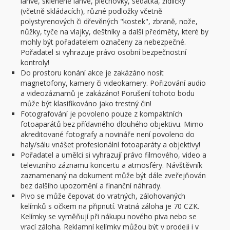
láhve, skleněné láhve, plechovky, sedátka, židličky
(včetně skládacích), různé podložky včetně
polystyrenových či dřevěných "kostek", zbraně, nože,
nůžky, tyče na vlajky, deštníky a další předměty, které by
mohly být pořadatelem označeny za nebezpečné.
Pořadatel si vyhrazuje právo osobní bezpečnostní
kontroly!
Do prostoru konání akce je zakázáno nosit
magnetofony, kamery či videokamery. Pořizování audio
a videozáznamů je zakázáno! Porušení tohoto bodu
může být klasifikováno jako trestný čin!
Fotografování je povoleno pouze z kompaktních
fotoaparátů bez přídavného dlouhého objektivu. Mimo
akreditované fotografy a novináře není povoleno do
haly/sálu vnášet profesionální fotoaparáty a objektivy!
Pořadatel a umělci si vyhrazují právo filmového, video a
televizního záznamu koncertu a atmosféry. Návštěvník
zaznamenaný na dokument může být dále zveřejňován
bez dalšího upozornění a finanční náhrady.
Pivo se může čepovat do vratných, zálohovaných
kelímků s očkem na připnutí. Vratná záloha je 70 CZK.
Kelímky se vyměňují při nákupu nového piva nebo se
vrací záloha. Reklamní kelímky můžou být v prodeji i v