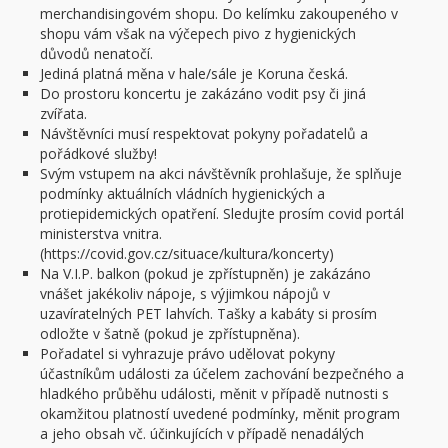
merchandisingovém shopu. Do kelímku zakoupeného v
shopu vám však na výčepech pivo z hygienických
důvodů nenatočí.
Jediná platná měna v hale/sále je Koruna česká.
Do prostoru koncertu je zakázáno vodit psy či jiná
zvířata.
Návštěvníci musí respektovat pokyny pořadatelů a
pořádkové služby!
Svým vstupem na akci návštěvník prohlašuje, že splňuje
podmínky aktuálních vládních hygienických a
protiepidemických opatření. Sledujte prosím covid portál
ministerstva vnitra.
(https://covid.gov.cz/situace/kultura/koncerty)
Na V.I.P. balkon (pokud je zpřístupněn) je zakázáno
vnášet jakékoliv nápoje, s výjimkou nápojů v
uzavíratelných PET lahvích. Tašky a kabáty si prosím
odložte v šatně (pokud je zpřístupněna).
Pořadatel si vyhrazuje právo udělovat pokyny
účastníkům události za účelem zachování bezpečného a
hladkého průběhu události, měnit v případě nutnosti s
okamžitou platností uvedené podmínky, měnit program
a jeho obsah vč. účinkujících v případě nenadálých