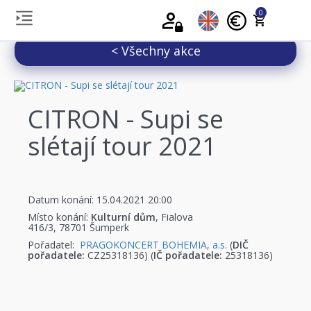
0
< Všechny akce
CITRON - Supi se
slétají tour 2021
Datum konání: 15.04.2021 20:00
Místo konání:
Kulturní dům
, Fialova
416/3, 78701 Šumperk
Pořadatel:
PRAGOKONCERT BOHEMIA, a.s.
(
DIČ
pořadatele:
CZ25318136) (
IČ pořadatele:
25318136)