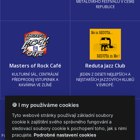
METALOVÉHO FESTIVALU V ČESKÉ
REPUBLICE
Masters of Rock Café
Reduta Jazz Club
KULTURNÍ SÁL, CENTRÁLNÍ
JEDEN Z DESETI NEJLEPŠÍCH A
PŘEDPRODEJ VSTUPENEK A
NEJSTARŠÍCH JAZZOVÝCH KLUBŮ
KAVÁRNA VE ZLÍNĚ
V EVROPĚ.
🍪 I my používáme cookies
Tyto webové stránky používají základní soubory
cookie k zajištění svého správného fungování a
sledovací soubory cookie k pochopení toho, jak s nimi
pracujete.
Podrobné nastavení cookies
Podmínky užití
🍪 Změnit nastavení cookies.