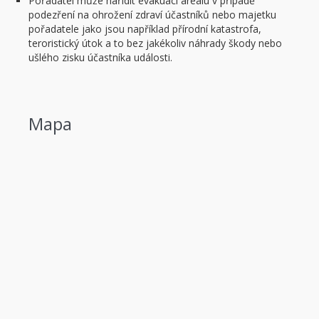
Pořadatel může nařídit evakuaci areálu v případě
podezření na ohrožení zdraví účastníků nebo majetku
pořadatele jako jsou například přírodní katastrofa,
teroristický útok a to bez jakékoliv náhrady škody nebo
ušlého zisku účastníka události.
Mapa