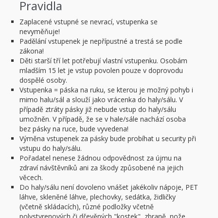
Pravidla
Zaplacené vstupné se nevrací, vstupenka se
nevyměňuje!
Padělání vstupenek je nepřípustné a trestá se podle
zákona!
Děti starší tří let potřebují vlastní vstupenku. Osobám
mladším 15 let je vstup povolen pouze v doprovodu
dospělé osoby.
Vstupenka = páska na ruku, se kterou je možný pohyb i
mimo halu/sál a slouží jako vrácenka do haly/sálu. V
případě ztráty pásky již nebude vstup do haly/sálu
umožněn. V případě, že se v hale/sále nachází osoba
bez pásky na ruce, bude vyvedena!
Výměna vstupenek za pásky bude probíhat u security při
vstupu do haly/sálu.
Pořadatel nenese žádnou odpovědnost za újmu na
zdraví návštěvníků ani za škody způsobené na jejich
věcech.
Do haly/sálu není dovoleno vnášet jakékoliv nápoje, PET
láhve, skleněné láhve, plechovky, sedátka, židličky
(včetně skládacích), různé podložky včetně
polystyrenových či dřevěných "kostek", zbraně, nože,