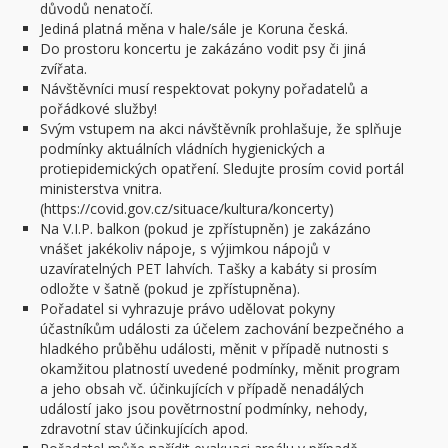
důvodů nenatočí.
Jediná platná měna v hale/sále je Koruna česká.
Do prostoru koncertu je zakázáno vodit psy či jiná
zvířata.
Návštěvníci musí respektovat pokyny pořadatelů a
pořádkové služby!
Svým vstupem na akci návštěvník prohlašuje, že splňuje
podmínky aktuálních vládních hygienických a
protiepidemických opatření. Sledujte prosím covid portál
ministerstva vnitra.
(https://covid.gov.cz/situace/kultura/koncerty)
Na V.I.P. balkon (pokud je zpřístupněn) je zakázáno
vnášet jakékoliv nápoje, s výjimkou nápojů v
uzavíratelných PET lahvích. Tašky a kabáty si prosím
odložte v šatně (pokud je zpřístupněna).
Pořadatel si vyhrazuje právo udělovat pokyny
účastníkům události za účelem zachování bezpečného a
hladkého průběhu události, měnit v případě nutnosti s
okamžitou platností uvedené podmínky, měnit program
a jeho obsah vč. účinkujících v případě nenadálých
událostí jako jsou povětrnostní podmínky, nehody,
zdravotní stav účinkujících apod.