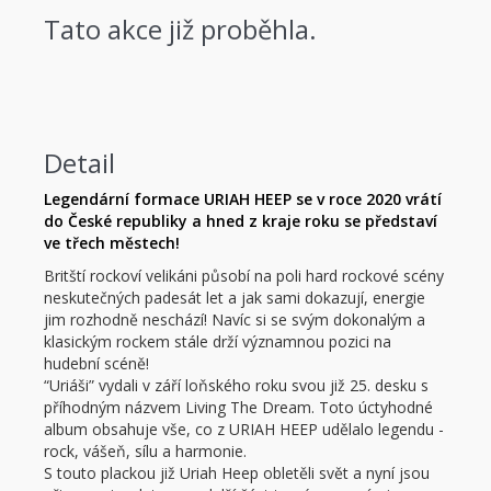
Tato akce již proběhla.
Detail
Legendární formace URIAH HEEP se v roce 2020 vrátí
do České republiky a hned z kraje roku se představí
ve třech městech!
Britští rockoví velikáni působí na poli hard rockové scény
neskutečných padesát let a jak sami dokazují, energie
jim rozhodně neschází! Navíc si se svým dokonalým a
klasickým rockem stále drží významnou pozici na
hudební scéně!
“Uriáši” vydali v září loňského roku svou již 25. desku s
příhodným názvem Living The Dream. Toto úctyhodné
album obsahuje vše, co z URIAH HEEP udělalo legendu -
rock, vášeň, sílu a harmonie.
S touto plackou již Uriah Heep obletěli svět a nyní jsou