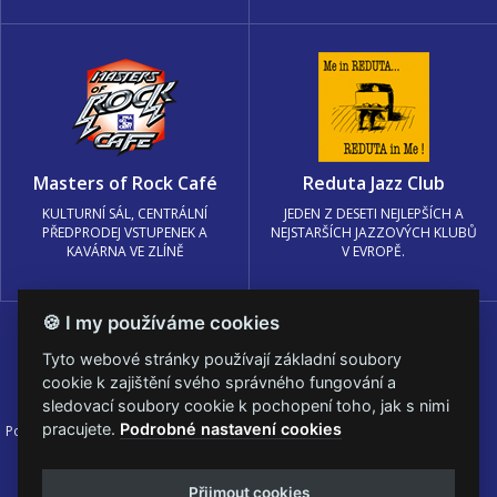
Masters of Rock Café
Reduta Jazz Club
KULTURNÍ SÁL, CENTRÁLNÍ
JEDEN Z DESETI NEJLEPŠÍCH A
PŘEDPRODEJ VSTUPENEK A
NEJSTARŠÍCH JAZZOVÝCH KLUBŮ
KAVÁRNA VE ZLÍNĚ
V EVROPĚ.
🍪 I my používáme cookies
Tyto webové stránky používají základní soubory
cookie k zajištění svého správného fungování a
sledovací soubory cookie k pochopení toho, jak s nimi
pracujete.
Podrobné nastavení cookies
Podmínky užití
🍪 Změnit nastavení cookies.
© PRAGOKONCERT BOHEMIA, a.s.
Přijmout cookies