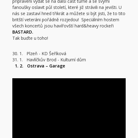
připraveni vydat se na další část turné a se svými
fanoušky oslavit půl století, které již strávili na jevišti. U
nás se zastaví hned třikrát a můžete si být jisti, že to tito
britští veteráni pořádně rozjedou! Speciálním hostem
všech koncertů jsou havířovští hard&heavy rockeři
BASTARD.
Tak buďte u toho!
30. 1. Plzeň - KD Šeříková
31. 1. Havlíčkův Brod - Kulturní dům
1. 2. Ostrava – Garage