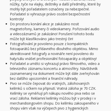
nůžky, tyče na vlajky, deštníky a další předměty, které by
mohly být pořadatelem označeny za nebezpečné.
Pořadatel si vyhrazuje právo osobní bezpečnostní
kontroly!
Do prostoru konání akce je zakázáno nosit
magnetofony, kamery či videokamery. Pořizování audio
a videozáznamů je zakázáno! Porušení tohoto bodu
může být klasifikováno jako trestný čin!
Fotografování je povoleno pouze z kompaktních
fotoaparátů bez přídavného dlouhého objektivu. Mimo
akreditované fotografy a novináře není povoleno do
haly/sálu vnášet profesionální fotoaparáty a objektivy!
Pořadatel a umělci si vyhrazují právo filmového, video a
televizního záznamu koncertu a atmosféry. Návštěvník
zaznamenaný na dokument může být dále zveřejňován
bez dalšího upozornění a finanční náhrady.
Pivo se může čepovat do vratných, zálohovaných
kelímků s očkem na připnutí. Vratná záloha je 70 CZK.
Kelímky se vyměňují při nákupu nového piva nebo se
vrací záloha. Reklamní kelímky můžou být v prodeji i v
merchandisingovém shopu. Do kelímku zakoupeného v
shopu vám však na výčepech pivo z hygienických