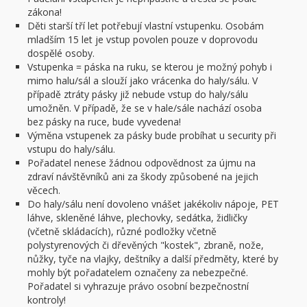
zákona!
Děti starší tří let potřebují vlastní vstupenku. Osobám
mladším 15 let je vstup povolen pouze v doprovodu
dospělé osoby.
Vstupenka = páska na ruku, se kterou je možný pohyb i
mimo halu/sál a slouží jako vrácenka do haly/sálu. V
případě ztráty pásky již nebude vstup do haly/sálu
umožněn. V případě, že se v hale/sále nachází osoba
bez pásky na ruce, bude vyvedena!
Výměna vstupenek za pásky bude probíhat u security při
vstupu do haly/sálu.
Pořadatel nenese žádnou odpovědnost za újmu na
zdraví návštěvníků ani za škody způsobené na jejich
věcech.
Do haly/sálu není dovoleno vnášet jakékoliv nápoje, PET
láhve, skleněné láhve, plechovky, sedátka, židličky
(včetně skládacích), různé podložky včetně
polystyrenových či dřevěných "kostek", zbraně, nože,
nůžky, tyče na vlajky, deštníky a další předměty, které by
mohly být pořadatelem označeny za nebezpečné.
Pořadatel si vyhrazuje právo osobní bezpečnostní
kontroly!