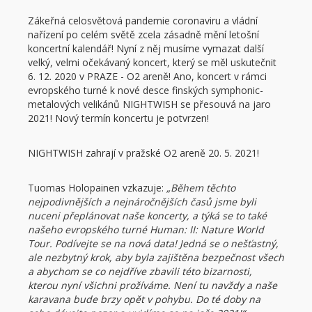
Zákeřná celosvětová pandemie coronaviru a vládní
nařízení po celém světě zcela zásadně mění letošní
koncertní kalendář! Nyní z něj musíme vymazat další
velký, velmi očekávaný koncert, který se měl uskutečnit
6. 12. 2020 v PRAZE - O2 areně! Ano, koncert v rámci
evropského turné k nové desce finských symphonic-
metalových velikánů NIGHTWISH se přesouvá na jaro
2021! Nový termín koncertu je potvrzen!
NIGHTWISH zahrají v pražské O2 areně 20. 5. 2021!
Tuomas Holopainen vzkazuje:
„Během těchto
nejpodivnějších a nejnáročnějších časů jsme byli
nuceni přeplánovat naše koncerty, a týká se to také
našeho evropského turné Human: II: Nature World
Tour. Podívejte se na nová data! Jedná se o nešťastný,
ale nezbytný krok, aby byla zajištěna bezpečnost všech
a abychom se co nejdříve zbavili této bizarnosti,
kterou nyní všichni prožíváme. Není tu navždy a naše
karavana bude brzy opět v pohybu. Do té doby na