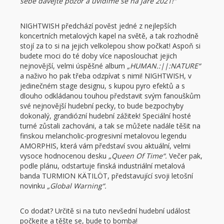
sebe dávejte pozor a uvidíme se na jaře 2021!“
NIGHTWISH předchází pověst jedné z nejlepších
koncertních metalových kapel na světě, a tak rozhodně
stojí za to si na jejich velkolepou show počkat! Aspoň si
budete moci do té doby více naposlouchat jejich
nejnovější, velmi úspěšné album
„HUMAN.:||:NATURE“
a naživo ho pak třeba odzpívat s nimi! NIGHTWISH, v
jedinečném stage designu, s kupou pyro efektů a s
dlouho odkládanou touhou představit svým fanouškům
své nejnovější hudební pecky, to bude bezpochyby
dokonalý, grandiózní hudební zážitek! Speciální hosté
turné zůstali zachováni, a tak se můžete nadále těšit na
finskou melancholic-progresivní metalovou legendu
AMORPHIS, která vám představí svou aktuální, velmi
vysoce hodnocenou desku
„Queen Of Time“.
Večer pak,
podle plánu, odstartuje finská industriální metalová
banda TURMION KÄTILÖT, představující svoji letošní
novinku
„Global Warning“.
Co dodat? Určitě si na tuto nevšední hudební událost
počkejte a těšte se, bude to bomba!