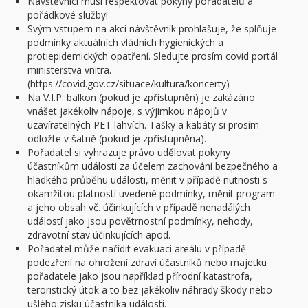
Návštěvníci musí respektovat pokyny pořadatelů a
pořádkové služby!
Svým vstupem na akci návštěvník prohlašuje, že splňuje
podmínky aktuálních vládních hygienických a
protiepidemických opatření. Sledujte prosím covid portál
ministerstva vnitra.
(https://covid.gov.cz/situace/kultura/koncerty)
Na V.I.P. balkon (pokud je zpřístupněn) je zakázáno
vnášet jakékoliv nápoje, s výjimkou nápojů v
uzavíratelných PET lahvích. Tašky a kabáty si prosím
odložte v šatně (pokud je zpřístupněna).
Pořadatel si vyhrazuje právo udělovat pokyny
účastníkům události za účelem zachování bezpečného a
hladkého průběhu události, měnit v případě nutnosti s
okamžitou platností uvedené podmínky, měnit program
a jeho obsah vč. účinkujících v případě nenadálých
událostí jako jsou povětrnostní podmínky, nehody,
zdravotní stav účinkujících apod.
Pořadatel může nařídit evakuaci areálu v případě
podezření na ohrožení zdraví účastníků nebo majetku
pořadatele jako jsou například přírodní katastrofa,
teroristický útok a to bez jakékoliv náhrady škody nebo
ušlého zisku účastníka události.