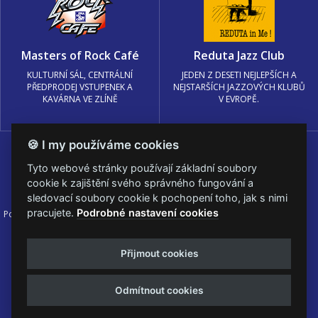
Masters of Rock Café
Reduta Jazz Club
KULTURNÍ SÁL, CENTRÁLNÍ
JEDEN Z DESETI NEJLEPŠÍCH A
PŘEDPRODEJ VSTUPENEK A
NEJSTARŠÍCH JAZZOVÝCH KLUBŮ
KAVÁRNA VE ZLÍNĚ
V EVROPĚ.
🍪 I my používáme cookies
Tyto webové stránky používají základní soubory
cookie k zajištění svého správného fungování a
sledovací soubory cookie k pochopení toho, jak s nimi
pracujete.
Podrobné nastavení cookies
Podmínky užití
🍪 Změnit nastavení cookies.
© PRAGOKONCERT BOHEMIA, a.s.
Přijmout cookies
Web s
k metalu vytvořila creatia.tech s.r.o. a
Viktor Eyermann
Odmítnout cookies