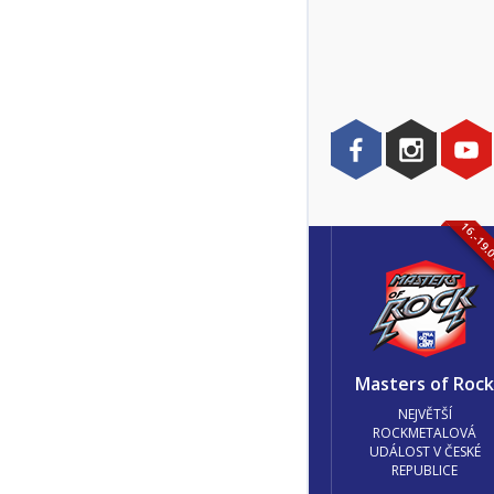
16.-19.
Masters of Roc
NEJVĚTŠÍ
ROCKMETALOVÁ
UDÁLOST V ČESKÉ
REPUBLICE