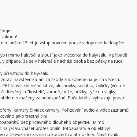
ěňuje!
e zákona!
sobám mladším 15 let je vstup povolen pouze v doprovodu dospělé
b i mimo halu/sál a slouží jako vrácenka do haly/sálu. V případě
 V případě, že se v hale/sále nachází osoba bez pásky na ruce,
 při vstupu do haly/sálu.
draví návštěvníků ani za škody způsobené na jejich věcech.
 PET láhve, skleněné láhve, plechovky, sedátka, židličky (včetně
či dřevěných "kostek", zbraně, nože, nůžky, tyče na vlajky,
adatelem označeny za nebezpečné. Pořadatel si vyhrazuje právo
ofony, kamery či videokamery. Pořizování audio a videozáznamů
kováno jako trestný čin!
otoaparátů bez přídavného dlouhého objektivu. Mimo
haly/sálu vnášet profesionální fotoaparáty a objektivy!
ideo a televizního záznamu koncertu a atmosféry. Návštěvník