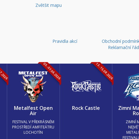
Zvětšit mapu
Pravidla akcí
Obchodní podmínk
Reklamační řá
07.2026
05.-07.06.2026
13.-15.08.2026
k
Metalfest Open
Rock Castle
Zimní Ma
Air
Ro
FESTIVAL V PŘEKRÁSNÉM
ZIMNÍ 
PROSTŘEDÍ AMFITEÁTRU
NEJVĚ
LOCHOTÍN
METAL
FESTIVAL