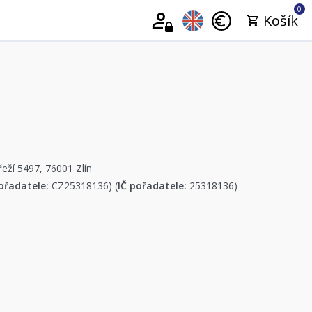
0
Košík
řeží 5497, 76001 Zlín
ořadatele:
CZ25318136) (
IČ pořadatele:
25318136)