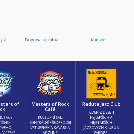
y a
Doprava a platba
Kontakt
d
sters of
Masters of Rock
Reduta Jazz Club
ck
Café
JEDEN Z DESETI
MUTACE
KULTURNÍ SÁL,
NEJLEPŠÍCH A
TŠÍHO
CENTRÁLNÍ PŘEDPRODEJ
NEJSTARŠÍCH
OVÉHO
VSTUPENEK A KAVÁRNA
JAZZOVÝCH KLUBŮ V
U V ČESKÉ
VE ZLÍNĚ
EVROPĚ.