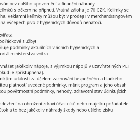
án bez dalšího upozornění a finanční náhrady.
límků s očkem na připnutí. Vratná záloha je 70 CZK. Kelímky se
oha. Reklamní kelímky můžou být v prodeji i v merchandisingovém
a výčepech pivo z hygienických důvodů nenatočí.
vířata.
pořádkové služby!
ňuje podmínky aktuálních vládních hygienických a
rtál ministerstva vnitra.
 vnášet jakékoliv nápoje, s výjimkou nápojů v uzavíratelných PET
pokud je zpřístupněna).
stníkům události za účelem zachování bezpečného a hladkého
žitou platností uvedené podmínky, měnit program a jeho obsah
 jsou povětrnostní podmínky, nehody, zdravotní stav účinkujících
podezření na ohrožení zdraví účastníků nebo majetku pořadatele
ý útok a to bez jakékoliv náhrady škody nebo ušlého zisku