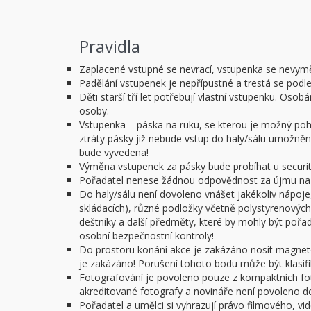
Pravidla
Zaplacené vstupné se nevrací, vstupenka se nevym
Padělání vstupenek je nepřípustné a trestá se podl
Děti starší tří let potřebují vlastní vstupenku. O
osoby.
Vstupenka = páska na ruku, se kterou je možný pohy
ztráty pásky již nebude vstup do haly/sálu umožněn.
bude vyvedena!
Výměna vstupenek za pásky bude probíhat u security
Pořadatel nenese žádnou odpovědnost za újmu na z
Do haly/sálu není dovoleno vnášet jakékoliv nápoje,
skládacích), různé podložky včetně polystyrenových 
deštníky a další předměty, které by mohly být poř
osobní bezpečnostní kontroly!
Do prostoru konání akce je zakázáno nosit magnet
je zakázáno! Porušení tohoto bodu může být klasifi
Fotografování je povoleno pouze z kompaktních f
akreditované fotografy a novináře není povoleno do 
Pořadatel a umělci si vyhrazují právo filmového, v