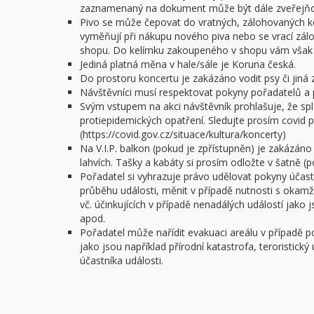
zaznamenaný na dokument může být dále zveřejňov
Pivo se může čepovat do vratných, zálohovaných ke
vyměňují při nákupu nového piva nebo se vrací zál
shopu. Do kelímku zakoupeného v shopu vám však n
Jediná platná měna v hale/sále je Koruna česká.
Do prostoru koncertu je zakázáno vodit psy či jiná z
Návštěvníci musí respektovat pokyny pořadatelů a 
Svým vstupem na akci návštěvník prohlašuje, že spl
protiepidemických opatření. Sledujte prosím covid po
(https://covid.gov.cz/situace/kultura/koncerty)
Na V.I.P. balkon (pokud je zpřístupněn) je zakázáno
lahvích. Tašky a kabáty si prosím odložte v šatně (
Pořadatel si vyhrazuje právo udělovat pokyny úča
průběhu události, měnit v případě nutnosti s okam
vč. účinkujících v případě nenadálých událostí jako
apod.
Pořadatel může nařídit evakuaci areálu v případě 
jako jsou například přírodní katastrofa, teroristick
účastníka události.