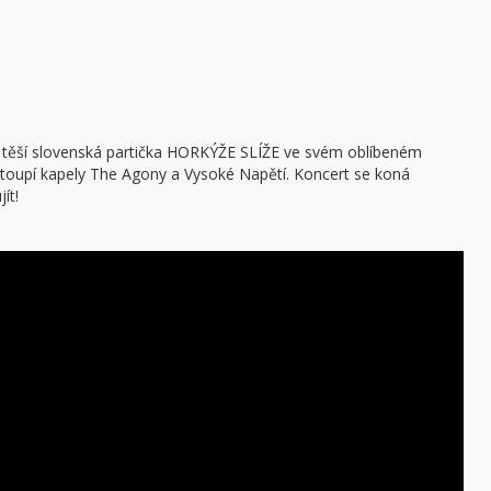
těší slovenská partička HORKÝŽE SLÍŽE ve svém oblíbeném
ystoupí kapely The Agony a Vysoké Napětí. Koncert se koná
ít!