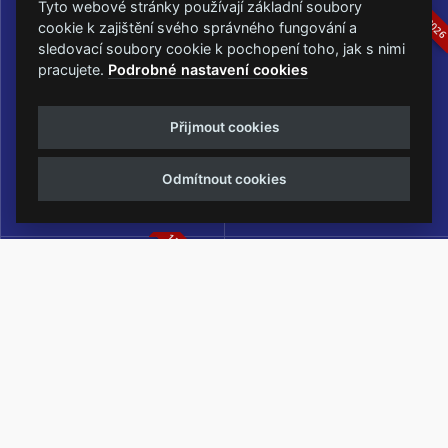
16.-19.07.2026
05.-07.06.202
Tyto webové stránky používají základní soubory
cookie k zajištění svého správného fungování a
sledovací soubory cookie k pochopení toho, jak s nimi
pracujete.
Podrobné nastavení cookies
Masters of Rock
Metalfest Open Air
Přijmout cookies
NEJVĚTŠÍ ROCKMETALOVÁ
FESTIVAL V PŘEKRÁSNÉM
UDÁLOST V ČESKÉ REPUBLICE
PROSTŘEDÍ AMFITEÁTRU
Odmítnout cookies
LOCHOTÍN
13.-15.08.2026
Rock Castle
Zimní Masters of Rock
ZIMNÍ MUTACE NEJVĚTŠÍHO
METALOVÉHO FESTIVALU V ČESKÉ
REPUBLICE