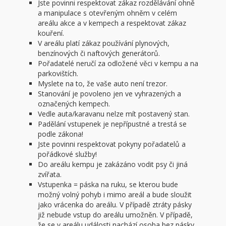
Jste povinni respektovat zákaz rozdělávání ohně
a manipulace s otevřeným ohněm v celém
areálu akce a v kempech a respektovat zákaz
kouření.
V areálu platí zákaz používání plynových,
benzínových či naftových generátorů.
Pořadatelé neručí za odložené věci v kempu a na
parkovištích.
Myslete na to, že vaše auto není trezor.
Stanování je povoleno jen ve vyhrazených a
označených kempech.
Vedle auta/karavanu nelze mít postavený stan.
Padělání vstupenek je nepřípustné a trestá se
podle zákona!
Jste povinni respektovat pokyny pořadatelů a
pořádkové služby!
Do areálu kempu je zakázáno vodit psy či jiná
zvířata.
Vstupenka = páska na ruku, se kterou bude
možný volný pohyb i mimo areál a bude sloužit
jako vrácenka do areálu. V případě ztráty pásky
již nebude vstup do areálu umožněn. V případě,
že se v areálu události nachází osoba bez pásky