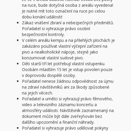
na ruce, bude dotyčná osoba z areálu vyvedena!
Je nutné mít toto označení na ruce po celou
dobu konání události!
Zákaz vnášení zbraní a nebezpečných předmětů.
Pořadatel si vyhrazuje právo osobní
bezpečnostní kontroly.
V celém areálu kempu a na přilehlých plochách je
zakázáno používat vlastní výčepní zařízení na
pivo a nealkoholické nápoje, stejně jako
konzumovat vlastní sudové pivo.
Děti starší tří let potřebují vlastní vstupenku.
Osobám mladším 15 let je vstup povolen pouze
v doprovodu dospělé osoby.
Pořadatel nenese žádnou odpovědnost za újmu
na zdraví návštěvníků ani za škody způsobené
na jejich věcech.
Pořadatel a umělci si vyhrazují právo filmového,
video a televizního záznamu koncertu a
atmosféry události. Návštěvník zaznamenaný na
dokument může být dále zveřejňován bez
dalšího upozornění a finanční náhrady.
Pořadatel si vyhrazuje právo udělovat pokyny