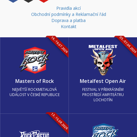
Pravidla akcí
Obchodní podmínky a Reklamační řád
Doprava a platba
Kontakt
16.-19.07.2026
05.-07.06.202
Masters of Rock
Metalfest Open Air
NEJVĚTŠÍ ROCKMETALOVÁ
FESTIVAL V PŘEKRÁSNÉM
UDÁLOST V ČESKÉ REPUBLICE
PROSTŘEDÍ AMFITEÁTRU
LOCHOTÍN
13.-15.08.2026