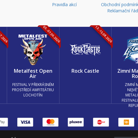
Pravidla akcí
Obchodní podmínk
Reklamační řá
07.2026
05.-07.06.2026
13.-15.08.2026
k
Metalfest Open
Rock Castle
Zimní Ma
Air
Ro
FESTIVAL V PŘEKRÁSNÉM
ZIMNÍ 
PROSTŘEDÍ AMFITEÁTRU
NEJVĚ
LOCHOTÍN
METAL
FESTIVAL
REPU
měnit nastavení cookies.