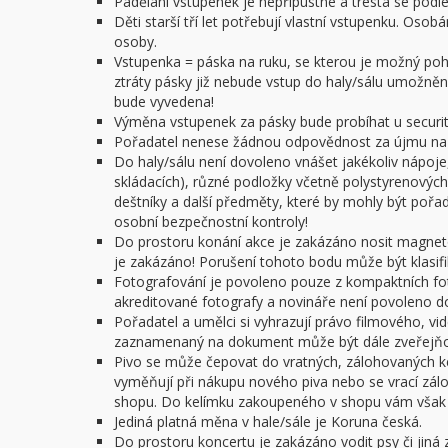
Padělání vstupenek je nepřípustné a trestá se podl
Děti starší tří let potřebují vlastní vstupenku. O
osoby.
Vstupenka = páska na ruku, se kterou je možný pohy
ztráty pásky již nebude vstup do haly/sálu umožněn.
bude vyvedena!
Výměna vstupenek za pásky bude probíhat u security
Pořadatel nenese žádnou odpovědnost za újmu na z
Do haly/sálu není dovoleno vnášet jakékoliv nápoje,
skládacích), různé podložky včetně polystyrenových 
deštníky a další předměty, které by mohly být poř
osobní bezpečnostní kontroly!
Do prostoru konání akce je zakázáno nosit magnet
je zakázáno! Porušení tohoto bodu může být klasifi
Fotografování je povoleno pouze z kompaktních f
akreditované fotografy a novináře není povoleno do 
Pořadatel a umělci si vyhrazují právo filmového, v
zaznamenaný na dokument může být dále zveřejňov
Pivo se může čepovat do vratných, zálohovaných ke
vyměňují při nákupu nového piva nebo se vrací zál
shopu. Do kelímku zakoupeného v shopu vám však n
Jediná platná měna v hale/sále je Koruna česká.
Do prostoru koncertu je zakázáno vodit psy či jiná z