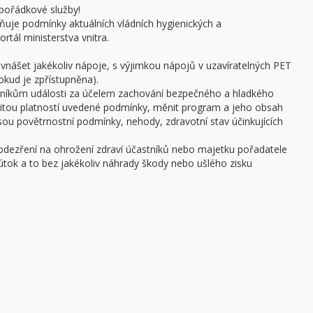
pořádkové služby!
ňuje podmínky aktuálních vládních hygienických a
rtál ministerstva vnitra.
 vnášet jakékoliv nápoje, s výjimkou nápojů v uzavíratelných PET
pokud je zpřístupněna).
stníkům události za účelem zachování bezpečného a hladkého
žitou platností uvedené podmínky, měnit program a jeho obsah
 jsou povětrnostní podmínky, nehody, zdravotní stav účinkujících
podezření na ohrožení zdraví účastníků nebo majetku pořadatele
ý útok a to bez jakékoliv náhrady škody nebo ušlého zisku