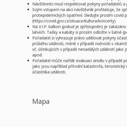
Návštěvníci musí respektovat pokyny pořadatelů a 
Svým vstupem na akci návštěvník prohlašuje, že spl
protiepidemických opatření. Sledujte prosím covid po
(https://covid.gov.cz/situace/kultura/koncerty)
Na V.I.P. balkon (pokud je zpřístupněn) je zakázáno
lahvích. Tašky a kabáty si prosím odložte v šatně (
Pořadatel si vyhrazuje právo udělovat pokyny úča
průběhu události, měnit v případě nutnosti s okam
vč. účinkujících v případě nenadálých událostí jako
apod.
Pořadatel může nařídit evakuaci areálu v případě 
jako jsou například přírodní katastrofa, teroristick
účastníka události.
Mapa