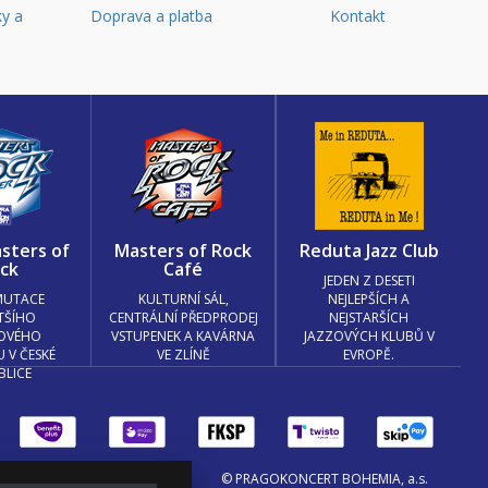
y a
Doprava a platba
Kontakt
d
sters of
Masters of Rock
Reduta Jazz Club
ck
Café
JEDEN Z DESETI
MUTACE
KULTURNÍ SÁL,
NEJLEPŠÍCH A
TŠÍHO
CENTRÁLNÍ PŘEDPRODEJ
NEJSTARŠÍCH
OVÉHO
VSTUPENEK A KAVÁRNA
JAZZOVÝCH KLUBŮ V
U V ČESKÉ
VE ZLÍNĚ
EVROPĚ.
BLICE
© PRAGOKONCERT BOHEMIA, a.s.