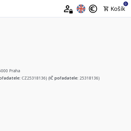
0
Košík
15000 Praha
ořadatele:
CZ25318136) (
IČ pořadatele:
25318136)