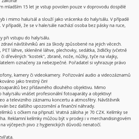
e zákona!
sobám mladším 15 let je vstup povolen pouze v doprovodu dospělé
b i mimo halu/sál a slouží jako vrácenka do haly/sálu. V případě
 V případě, že se v hale/sále nachází osoba bez pásky na ruce,
 při vstupu do haly/sálu.
draví návštěvníků ani za škody způsobené na jejich věcech.
 PET láhve, skleněné láhve, plechovky, sedátka, židličky (včetně
či dřevěných "kostek", zbraně, nože, nůžky, tyče na vlajky,
adatelem označeny za nebezpečné. Pořadatel si vyhrazuje právo
ofony, kamery či videokamery. Pořizování audio a videozáznamů
kováno jako trestný čin!
otoaparátů bez přídavného dlouhého objektivu. Mimo
haly/sálu vnášet profesionální fotoaparáty a objektivy!
ideo a televizního záznamu koncertu a atmosféry. Návštěvník
án bez dalšího upozornění a finanční náhrady.
límků s očkem na připnutí. Vratná záloha je 70 CZK. Kelímky se
oha. Reklamní kelímky můžou být v prodeji i v merchandisingovém
a výčepech pivo z hygienických důvodů nenatočí.
vířata.