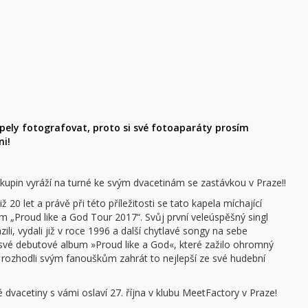
ly fotografovat, proto si své fotoaparáty prosím
ni!
upin vyráží na turné ke svým dvacetinám se zastávkou v Praze!!
 20 let a právě při této příležitosti se tato kapela míchající
 „Proud like a God Tour 2017“. Svůj první veleúspěšný singl
i, vydali již v roce 1996 a další chytlavé songy na sebe
 své debutové album »Proud like a God«, které zažilo ohromný
 rozhodli svým fanouškům zahrát to nejlepší ze své hudební
é dvacetiny s vámi oslaví 27. října v klubu MeetFactory v Praze!