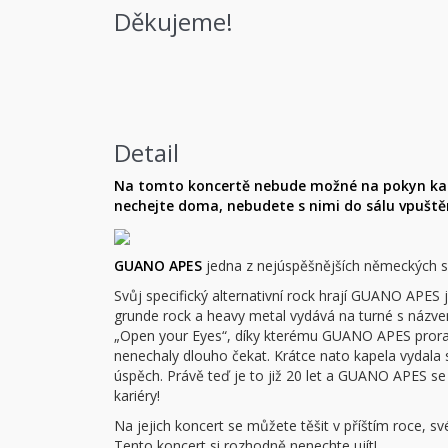
Děkujeme!
Detail
Na tomto koncertě nebude možné na pokyn kape
nechejte doma, nebudete s nimi do sálu vpuště
GUANO APES
jedna z nejúspěšnějších německých sk
Svůj specifický alternativní rock hrají GUANO APES již
grunde rock a heavy metal vydává na turné s názvem
„Open your Eyes“, díky kterému GUANO APES prorazil
nenechaly dlouho čekat. Krátce nato kapela vydala
úspěch. Právě teď je to již 20 let a GUANO APES se
kariéry!
Na jejich koncert se můžete těšit v příštím roce, sv
Tento koncert si rozhodně nenechte ujít!