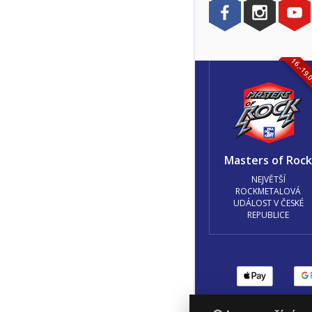
16.-19.
Masters of Roc
NEJVĚTŠÍ
ROCKMETALOVÁ
UDÁLOST V ČESKÉ
REPUBLICE
Podmínky užití
🍪 Z