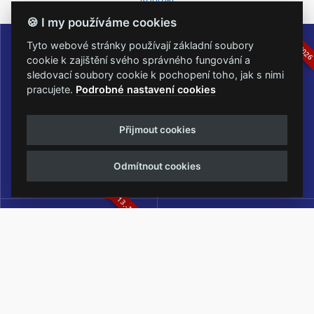
🍪 I my používáme cookies
16.-19.07.2026
05.-07.06.202
Tyto webové stránky používají základní soubory
cookie k zajištění svého správného fungování a
sledovací soubory cookie k pochopení toho, jak s nimi
pracujete.
Podrobné nastavení cookies
Masters of Rock
Metalfest Open Air
Přijmout cookies
NEJVĚTŠÍ ROCKMETALOVÁ
FESTIVAL V PŘEKRÁSNÉM
UDÁLOST V ČESKÉ REPUBLICE
PROSTŘEDÍ AMFITEÁTRU
Odmítnout cookies
LOCHOTÍN
13.-15.08.2026
Rock Castle
Zimní Masters of Rock