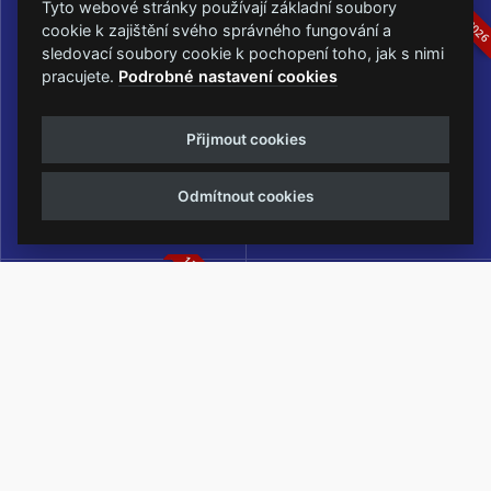
16.-19.07.2026
05.-07.06.202
Tyto webové stránky používají základní soubory
cookie k zajištění svého správného fungování a
sledovací soubory cookie k pochopení toho, jak s nimi
pracujete.
Podrobné nastavení cookies
Masters of Rock
Metalfest Open Air
Přijmout cookies
NEJVĚTŠÍ ROCKMETALOVÁ
FESTIVAL V PŘEKRÁSNÉM
UDÁLOST V ČESKÉ REPUBLICE
PROSTŘEDÍ AMFITEÁTRU
Odmítnout cookies
LOCHOTÍN
13.-15.08.2026
Rock Castle
Zimní Masters of Rock
ZIMNÍ MUTACE NEJVĚTŠÍHO
METALOVÉHO FESTIVALU V ČESKÉ
REPUBLICE