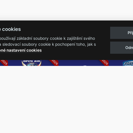
Pravidla akcí
Obchodní podmínk
e cookies
Př
Reklamační řá
užívají základní soubory cookie k zajištění svého
 sledovací soubory cookie k pochopení toho, jak s
Odm
07.2026
05.-07.06.2026
13.-15.08.2026
né nastavení cookies
k
Metalfest Open
Rock Castle
Zimní Ma
Air
Ro
FESTIVAL V PŘEKRÁSNÉM
ZIMNÍ 
PROSTŘEDÍ AMFITEÁTRU
NEJVĚ
LOCHOTÍN
METAL
FESTIVAL
REPU