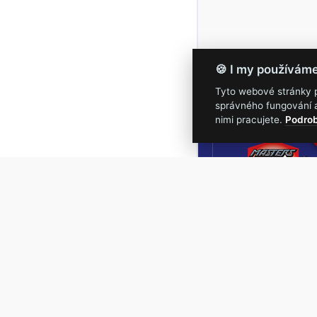
🍪 I my používám
Tyto webové stránky po
správného fungování a
16.-19.
nimi pracujete.
Podrob
Masters of Roc
NEJVĚTŠÍ
ROCKMETALOVÁ
UDÁLOST V ČESKÉ
REPUBLICE