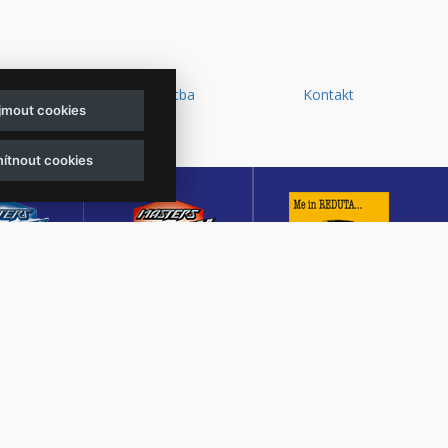
y a
Doprava a platba
Kontakt
ijmout cookies
d
ítnout cookies
sters of
Masters of Rock
Reduta Jazz Club
ck
Café
JEDEN Z DESETI
MUTACE
KULTURNÍ SÁL,
NEJLEPŠÍCH A
TŠÍHO
CENTRÁLNÍ PŘEDPRODEJ
NEJSTARŠÍCH
OVÉHO
VSTUPENEK A KAVÁRNA
JAZZOVÝCH KLUBŮ V
U V ČESKÉ
VE ZLÍNĚ
EVROPĚ.
BLICE