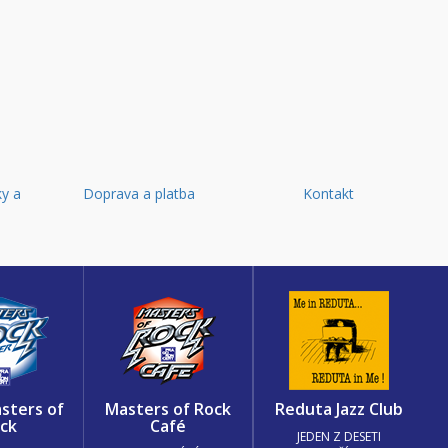
y a
Doprava a platba
Kontakt
d
sters of
Masters of Rock
Reduta Jazz Club
ck
Café
JEDEN Z DESETI