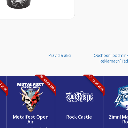
Pravidla akcí
Obchodní podmínk
Reklamační řá
07.2026
05.-07.06.2026
13.-15.08.2026
k
Metalfest Open
Rock Castle
Zimní Ma
Air
Ro