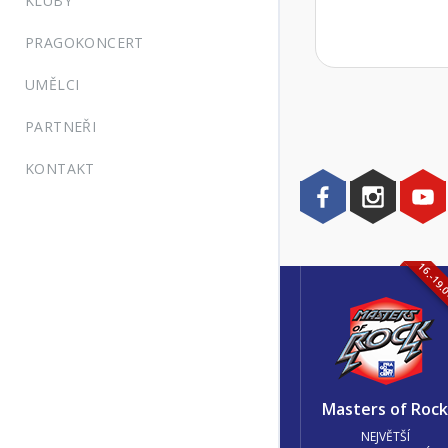
KLUBY
PRAGOKONCERT
UMĚLCI
PARTNEŘI
KONTAKT
16.-19.
Masters of Roc
NEJVĚTŠÍ