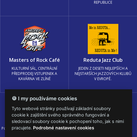
REPUBLICE
Masters of Rock Café
Reduta Jazz Club
KULTURNÍ SÁL, CENTRÁLNÍ
JEDEN Z DESETI NEJLEPŠÍCH A
PŘEDPRODEJ VSTUPENEK A
NEJSTARŠÍCH JAZZOVÝCH KLUBŮ
KAVÁRNA VE ZLÍNĚ
V EVROPĚ.
🍪 I my používáme cookies
Tyto webové stránky používají základní soubory
cookie k zajištění svého správného fungování a
sledovací soubory cookie k pochopení toho, jak s nimi
pracujete.
Podrobné nastavení cookies
Podmínky užití
🍪 Změnit nastavení cookies.