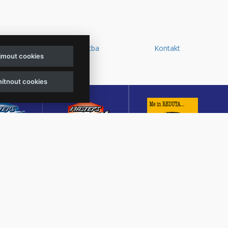
y a
Doprava a platba
Kontakt
ijmout cookies
d
ítnout cookies
sters of
Masters of Rock
Reduta Jazz Club
ck
Café
JEDEN Z DESETI
MUTACE
KULTURNÍ SÁL,
NEJLEPŠÍCH A
TŠÍHO
CENTRÁLNÍ PŘEDPRODEJ
NEJSTARŠÍCH
OVÉHO
VSTUPENEK A KAVÁRNA
JAZZOVÝCH KLUBŮ V
U V ČESKÉ
VE ZLÍNĚ
EVROPĚ.
BLICE