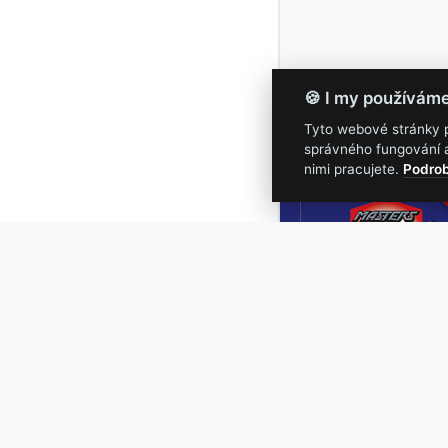
🍪 I my používám
Tyto webové stránky po
správného fungování a
16.-19.
nimi pracujete.
Podrob
Masters of Roc
NEJVĚTŠÍ
ROCKMETALOVÁ
UDÁLOST V ČESKÉ
REPUBLICE