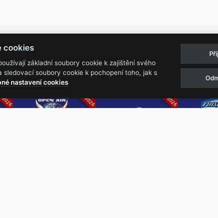
Pravidla akcí
Obchodní podmínk
e cookies
Př
Reklamační řá
užívají základní soubory cookie k zajištění svého
 sledovací soubory cookie k pochopení toho, jak s
Odm
07.2026
05.-07.06.2026
13.-15.08.2026
né nastavení cookies
k
Metalfest Open
Rock Castle
Zimní Ma
Air
Ro
FESTIVAL V PŘEKRÁSNÉM
ZIMNÍ 
PROSTŘEDÍ AMFITEÁTRU
NEJVĚ
LOCHOTÍN
METAL
FESTIVAL
REPU