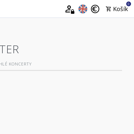
0
Košík
TER
HLÉ KONCERTY