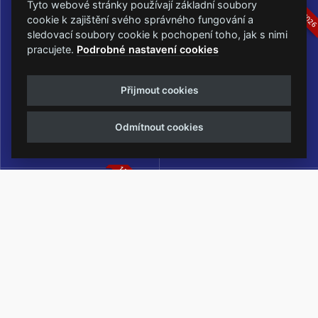
16.-19.07.2026
05.-07.06.202
Tyto webové stránky používají základní soubory
cookie k zajištění svého správného fungování a
sledovací soubory cookie k pochopení toho, jak s nimi
pracujete.
Podrobné nastavení cookies
Masters of Rock
Metalfest Open Air
Přijmout cookies
NEJVĚTŠÍ ROCKMETALOVÁ
FESTIVAL V PŘEKRÁSNÉM
UDÁLOST V ČESKÉ REPUBLICE
PROSTŘEDÍ AMFITEÁTRU
Odmítnout cookies
LOCHOTÍN
13.-15.08.2026
Rock Castle
Zimní Masters of Rock
ZIMNÍ MUTACE NEJVĚTŠÍHO
METALOVÉHO FESTIVALU V ČESKÉ
REPUBLICE