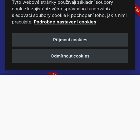
16.-19.07.2026
05.-07.06.202
Tyto webové stránky používají základní soubory
cookie k zajištění svého správného fungování a
sledovací soubory cookie k pochopení toho, jak s nimi
pracujete.
Podrobné nastavení cookies
Masters of Rock
Metalfest Open Air
Přijmout cookies
NEJVĚTŠÍ ROCKMETALOVÁ
FESTIVAL V PŘEKRÁSNÉM
UDÁLOST V ČESKÉ REPUBLICE
PROSTŘEDÍ AMFITEÁTRU
Odmítnout cookies
LOCHOTÍN
13.-15.08.2026
Rock Castle
Zimní Masters of Rock
ZIMNÍ MUTACE NEJVĚTŠÍHO
METALOVÉHO FESTIVALU V ČESKÉ
REPUBLICE