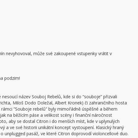
ín nevyhovoval, může své zakoupené vstupenky vrátit v
na podzim!
né nesoucí název Souboj Rebelů, kde si do “souboje” přizvali
ichta, Miloš Dodo Doležal, Albert Kronek) či zahraničního hosta
v rámci ”Souboje rebelů” byly mimořádně úspěšné a během
jak na běžícím páse a velikost scény i finanční náročnost
o, aby se dostal Citron i do menších míst, kde v uplynulých
vý a ve své historii unikátní koncept vystoupení. Klasický hraný
y o unplugged pasáž, ve které Citron doprovodí violoncellové duo.