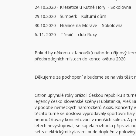
24.10.2020 - Křesetice u Kutné Hory - Sokolovna
29.10.2020 - Šumperk - Kulturní dům
30.10.2020 - Hranice na Moravě – Sokolovna
6. 11. 2020 – Třebíč – club Roxy
Pokud by někomu z fanoušků náhodou říjnový term
předprodejních místech do konce května 2020.
Děkujeme za pochopení a budeme se na vás těšit 
Citron uplynulé roky brázdil Českou republiku s tur
legendy česko-slovenské scény (Tublatanka, Aleš Br
v podobě německých hardrockerů Axxis. Koncerty 
těchto turné se doslova vyprodávaly sportovní haly 
neumožňovaly koncertování v menších sálech. A prot
letech nevystupoval, se kapela rozhodla připravit no
set s elektrickými kytarami bude doplněn z polovin