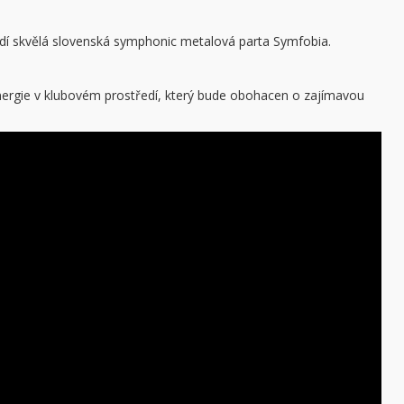
vodí skvělá slovenská symphonic metalová parta Symfobia.
energie v klubovém prostředí, který bude obohacen o zajímavou