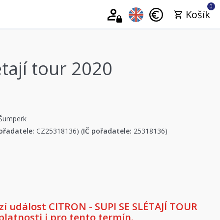
0
Košík
tají tour 2020
 Šumperk
ořadatele:
CZ25318136) (
IČ pořadatele:
25318136)
í událost CITRON - SUPI SE SLÉTAJÍ TOUR
platnosti i pro tento termín.