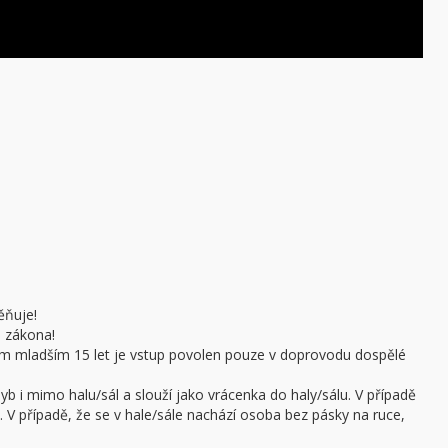
ěňuje!
e zákona!
sobám mladším 15 let je vstup povolen pouze v doprovodu dospělé
b i mimo halu/sál a slouží jako vrácenka do haly/sálu. V případě
 V případě, že se v hale/sále nachází osoba bez pásky na ruce,