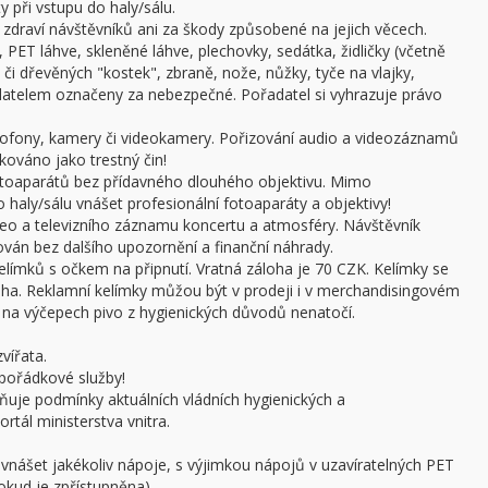
 při vstupu do haly/sálu.
draví návštěvníků ani za škody způsobené na jejich věcech.
 PET láhve, skleněné láhve, plechovky, sedátka, židličky (včetně
či dřevěných "kostek", zbraně, nože, nůžky, tyče na vlajky,
adatelem označeny za nebezpečné. Pořadatel si vyhrazuje právo
ofony, kamery či videokamery. Pořizování audio a videozáznamů
kováno jako trestný čin!
otoaparátů bez přídavného dlouhého objektivu. Mimo
haly/sálu vnášet profesionální fotoaparáty a objektivy!
ideo a televizního záznamu koncertu a atmosféry. Návštěvník
án bez dalšího upozornění a finanční náhrady.
límků s očkem na připnutí. Vratná záloha je 70 CZK. Kelímky se
oha. Reklamní kelímky můžou být v prodeji i v merchandisingovém
a výčepech pivo z hygienických důvodů nenatočí.
vířata.
pořádkové služby!
ňuje podmínky aktuálních vládních hygienických a
rtál ministerstva vnitra.
 vnášet jakékoliv nápoje, s výjimkou nápojů v uzavíratelných PET
pokud je zpřístupněna).