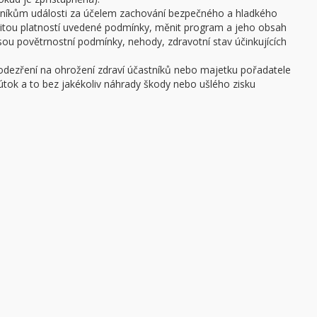
stníkům události za účelem zachování bezpečného a hladkého
žitou platností uvedené podmínky, měnit program a jeho obsah
 jsou povětrnostní podmínky, nehody, zdravotní stav účinkujících
podezření na ohrožení zdraví účastníků nebo majetku pořadatele
ý útok a to bez jakékoliv náhrady škody nebo ušlého zisku