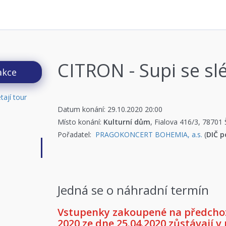
CITRON - Supi se slé
akce
Datum konání: 29.10.2020 20:00
Místo konání:
Kulturní dům
, Fialova 416/3, 78701
Pořadatel:
PRAGOKONCERT BOHEMIA, a.s.
(
DIČ p
Jedná se o náhradní termín
Vstupenky zakoupené na předchoz
2020 ze dne 25.04.2020 zůstávají v 