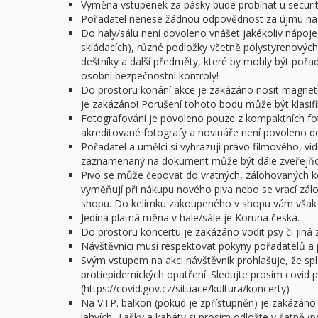
Výměna vstupenek za pásky bude probíhat u security
Pořadatel nenese žádnou odpovědnost za újmu na z
Do haly/sálu není dovoleno vnášet jakékoliv nápoje,
skládacích), různé podložky včetně polystyrenových 
deštníky a další předměty, které by mohly být poř
osobní bezpečnostní kontroly!
Do prostoru konání akce je zakázáno nosit magnet
je zakázáno! Porušení tohoto bodu může být klasifi
Fotografování je povoleno pouze z kompaktních f
akreditované fotografy a novináře není povoleno do 
Pořadatel a umělci si vyhrazují právo filmového, v
zaznamenaný na dokument může být dále zveřejňov
Pivo se může čepovat do vratných, zálohovaných ke
vyměňují při nákupu nového piva nebo se vrací zál
shopu. Do kelímku zakoupeného v shopu vám však n
Jediná platná měna v hale/sále je Koruna česká.
Do prostoru koncertu je zakázáno vodit psy či jiná z
Návštěvníci musí respektovat pokyny pořadatelů a 
Svým vstupem na akci návštěvník prohlašuje, že spl
protiepidemických opatření. Sledujte prosím covid po
(https://covid.gov.cz/situace/kultura/koncerty)
Na V.I.P. balkon (pokud je zpřístupněn) je zakázáno
lahvích. Tašky a kabáty si prosím odložte v šatně (