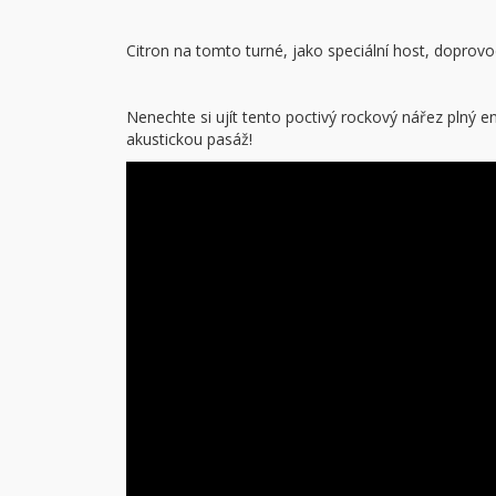
Citron na tomto turné, jako speciální host, dopro
Nenechte si ujít tento poctivý rockový nářez plný 
akustickou pasáž!