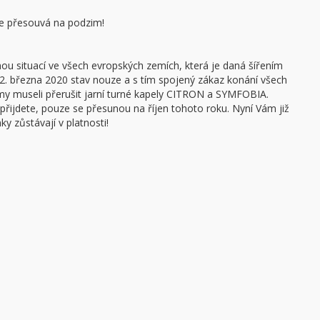
 se přesouvá na podzim!
ádnou situací ve všech evropských zemích, která je daná šířením
12. března 2020 stav nouze a s tím spojený zákaz konání všech
 my museli přerušit jarní turné kapely CITRON a SYMFOBIA.
řijdete, pouze se přesunou na říjen tohoto roku. Nyní Vám již
 zůstávají v platnosti!