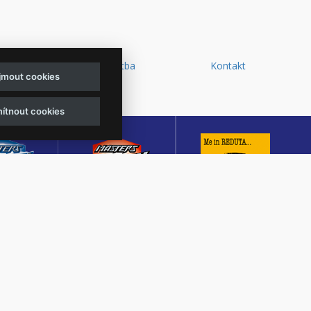
y a
Doprava a platba
Kontakt
ijmout cookies
d
ítnout cookies
sters of
Masters of Rock
Reduta Jazz Club
ck
Café
JEDEN Z DESETI
MUTACE
KULTURNÍ SÁL,
NEJLEPŠÍCH A
TŠÍHO
CENTRÁLNÍ PŘEDPRODEJ
NEJSTARŠÍCH
OVÉHO
VSTUPENEK A KAVÁRNA
JAZZOVÝCH KLUBŮ V
U V ČESKÉ
VE ZLÍNĚ
EVROPĚ.
BLICE