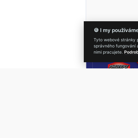
🍪 I my používám
Tyto webové stránky po
správného fungování a
16.-19.
nimi pracujete.
Podrob
Masters of Roc
NEJVĚTŠÍ
ROCKMETALOVÁ
UDÁLOST V ČESKÉ
REPUBLICE