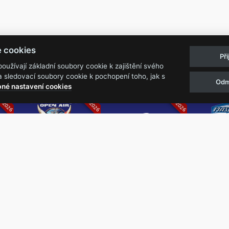
Pravidla akcí
Obchodní podmínk
e cookies
Př
Reklamační řá
užívají základní soubory cookie k zajištění svého
 sledovací soubory cookie k pochopení toho, jak s
Odm
07.2026
05.-07.06.2026
13.-15.08.2026
né nastavení cookies
k
Metalfest Open
Rock Castle
Zimní Ma
Air
Ro
FESTIVAL V PŘEKRÁSNÉM
ZIMNÍ 
PROSTŘEDÍ AMFITEÁTRU
NEJVĚ
LOCHOTÍN
METAL
FESTIVAL
REPU