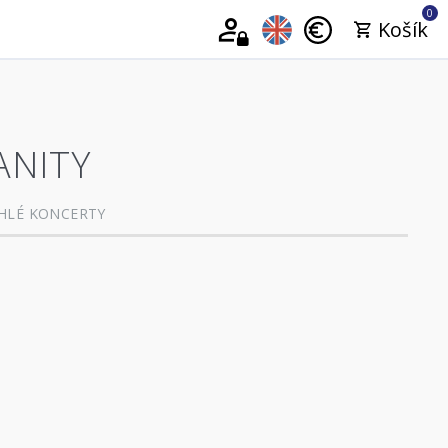
0
Košík
ANITY
HLÉ KONCERTY