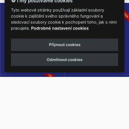
🍪 I my používáme cookies
16.-19.07.2026
05.-07.06.202
Tyto webové stránky používají základní soubory
cookie k zajištění svého správného fungování a
sledovací soubory cookie k pochopení toho, jak s nimi
pracujete.
Podrobné nastavení cookies
Masters of Rock
Metalfest Open Air
Přijmout cookies
NEJVĚTŠÍ ROCKMETALOVÁ
FESTIVAL V PŘEKRÁSNÉM
UDÁLOST V ČESKÉ REPUBLICE
PROSTŘEDÍ AMFITEÁTRU
Odmítnout cookies
LOCHOTÍN
13.-15.08.2026
Rock Castle
Zimní Masters of Rock
ZIMNÍ MUTACE NEJVĚTŠÍHO
METALOVÉHO FESTIVALU V ČESKÉ